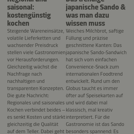
saisonal:
japanische Sando &
kostengünstig
was man dazu
kochen
wissen muss
Steigende Wareneinsätze,
Weiches Milchbrot, saftige
volatile Lieferketten und
Füllung und präzise
wachsender Preisdruck
geschnittene Kanten: Das
stellen viele Gastronomien
japanische Sando-Sandwich
vor Herausforderungen.
hat sich vom einfachen
Gleichzeitig wächst die
Convenience-Snack zum
Nachfrage nach
internationalen Foodtrend
nachhaltigen und
entwickelt. Rund um den
transparenten Konzepten.
Globus taucht es immer
Die gute Nachricht:
öfter auf Speisekarten auf
Regionales und saisonales
und wird dabei mal
Kochen verbindet beides –
klassisch, mal kreativ
es senkt Kosten und stärkt
interpretiert. Für die
gleichzeitig die Qualität
Gastronomie ist das Sando
auf dem Teller. Dabei geht
besonders spannend: Es