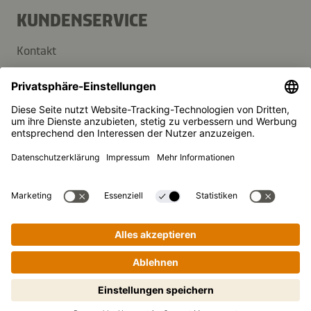
KUNDENSERVICE
Kontakt
FAQ
Presse
Kikkoman ist ein eingetragenes Warenzeichen der Kikkoman
Corporation, Japan.
© Kikkoman Trading Europe GmbH 2023 – 2026
Theodorstraße 180, 40472 Düsseldorf, Germany
Eingetragen beim AG Düsseldorf: HRB 35856
Privatsphäre-Einstellungen
Datenschutzerklärung
Impressum
Schritt-für-Schritt-Kochen leicht
gemacht! Zum Starten antippen.