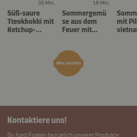
30 Min.
18 Min.
Süß-saure
Sommergemü
Somme
Tteokbokki mit
se aus dem
mit Pi
Ketchup-
Feuer mit
vietn
Kimchi-Sauce
Bagna Cauda
er Sau
Alles ansehen
Kontaktiere uns!
Du hast Fragen bezüglich unserer Produkte