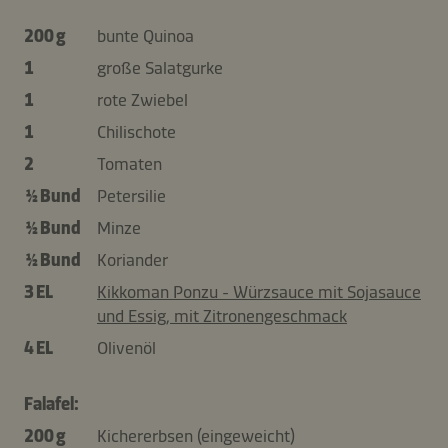
200 g
bunte Quinoa
1
große Salatgurke
1
rote Zwiebel
1
Chilischote
2
Tomaten
½ Bund
Petersilie
½ Bund
Minze
½ Bund
Koriander
3 EL
Kikkoman Ponzu - Würzsauce mit Sojasauce
und Essig, mit Zitronengeschmack
4 EL
Olivenöl
Falafel:
200 g
Kichererbsen (eingeweicht)