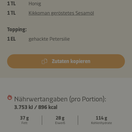
1 TL
Honig
1 TL
Kikkoman geröstetes Sesamöl
Topping:
1 EL
gehackte Petersilie
Zutaten kopieren
Nährwertangaben (pro Portion):
3.753 kJ
/
896 kcal
37 g
28 g
114 g
Fett
Eiweiß
Kohlenhydrate