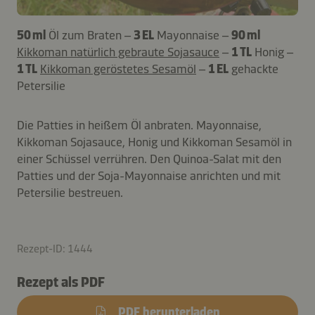
50 ml
Öl zum Braten –
3 EL
Mayonnaise –
90 ml
Kikkoman natürlich gebraute Sojasauce
–
1 TL
Honig –
1 TL
Kikkoman geröstetes Sesamöl
–
1 EL
gehackte
Petersilie
Die Patties in heißem Öl anbraten. Mayonnaise,
Kikkoman Sojasauce, Honig und Kikkoman Sesamöl in
einer Schüssel verrühren. Den Quinoa-Salat mit den
Patties und der Soja-Mayonnaise anrichten und mit
Petersilie bestreuen.
Rezept-ID: 1444
Rezept als PDF
PDF herunterladen