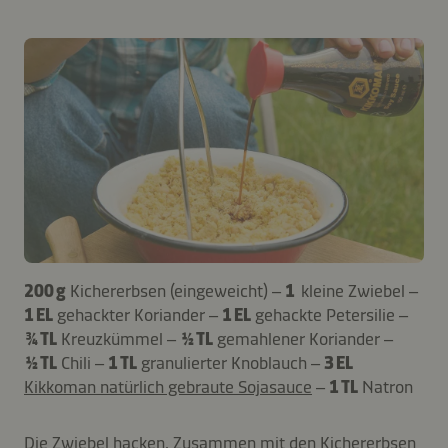
200 g
Kichererbsen (eingeweicht) –
1
kleine Zwiebel –
1 EL
gehackter Koriander –
1 EL
gehackte Petersilie –
¾ TL
Kreuzkümmel –
½ TL
gemahlener Koriander –
½ TL
Chili –
1 TL
granulierter Knoblauch –
3 EL
Kikkoman natürlich gebraute Sojasauce
–
1 TL
Natron
Die Zwiebel hacken. Zusammen mit den Kichererbsen