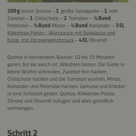
200 g
bunte Quinoa –
1
große Salatgurke –
1
rote
Zwiebel –
1
Chilischote –
2
Tomaten –
½ Bund
Petersilie –
½ Bund
Minze –
½ Bund
Koriander –
3 EL
Kikkoman Ponzu - Würzsauce mit Sojasauce und
Essig, mit Zitronengeschmack
–
4 EL
Olivenöl
Quinoa in kochendem Wasser 10 bis 15 Minuten
garen, bis sie weich ist. Abkühlen lassen. Die Gurke in
kleine Würfel schneiden, Zwiebel fein hacken,
Chilischote hacken und die Tomaten würfeln. Minze,
Koriander und Petersilie hacken. Gemüse und Kräuter
in eine Schüssel geben. Quinoa, Kikkoman Ponzu
Zitrone und Olivenöl zufügen und alles gründlich
vermengen.
Schritt 2