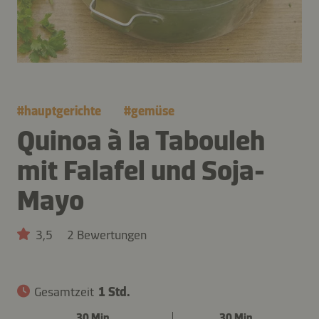
#
hauptgerichte
#
gemüse
Quinoa à la Tabouleh
mit Falafel und Soja-
Mayo
3,5
2 Bewertungen
Gesamtzeit
1 Std.
30 Min.
30 Min.