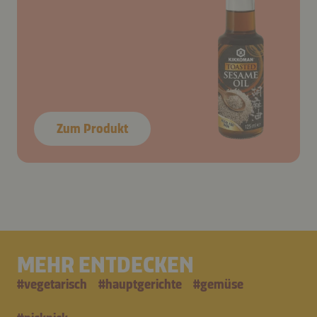
Zum Produkt
MEHR ENTDECKEN
#
vegetarisch
#
hauptgerichte
#
gemüse