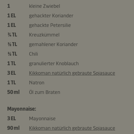
1
kleine Zwiebel
1 EL
gehackter Koriander
1 EL
gehackte Petersilie
¾ TL
Kreuzkümmel
½ TL
gemahlener Koriander
½ TL
Chili
1 TL
granulierter Knoblauch
3 EL
Kikkoman natürlich gebraute Sojasauce
1 TL
Natron
50 ml
Öl zum Braten
Mayonnaise:
3 EL
Mayonnaise
90 ml
Kikkoman natürlich gebraute Sojasauce