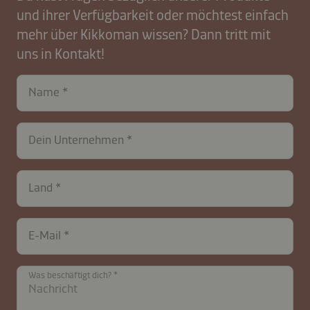
und ihrer Verfügbarkeit oder möchtest einfach
mehr über Kikkoman wissen? Dann tritt mit
uns in Kontakt!
Name
contactDE-
Dein Unternehmen
B2B-
27845-
GmV0HLUpKlWsnQcxYg
Land
E-Mail
Was beschäftigt dich?