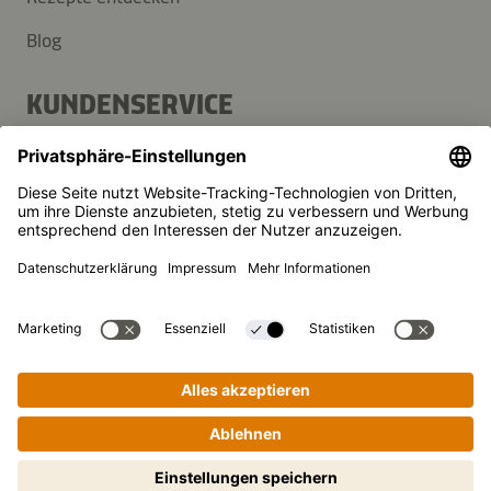
Blog
KUNDENSERVICE
Kontakt
FAQ
Presse
Kikkoman ist ein eingetragenes Warenzeichen der Kikkoman
Corporation, Japan.
© Kikkoman Trading Europe GmbH 2023 – 2026
Theodorstraße 180, 40472 Düsseldorf, Germany
Eingetragen beim AG Düsseldorf: HRB 35856
Privatsphäre-Einstellungen
Datenschutzerklärung
Impressum