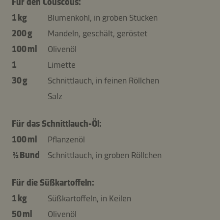
Für den Couscous:
1 kg
Blumenkohl, in groben Stücken
200 g
Mandeln, geschält, geröstet
100 ml
Olivenöl
1
Limette
30 g
Schnittlauch, in feinen Röllchen
Salz
Für das Schnittlauch-Öl:
100 ml
Pflanzenöl
½ Bund
Schnittlauch, in groben Röllchen
Für die Süßkartoffeln:
1 kg
Süßkartoffeln, in Keilen
50 ml
Olivenöl