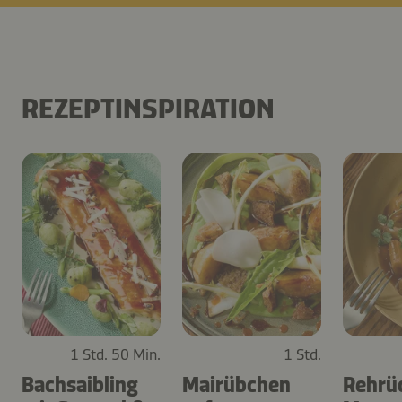
REZEPTINSPIRATION
1 Std. 50 Min.
1 Std.
Bachsaibling
Mairübchen
Rehrü