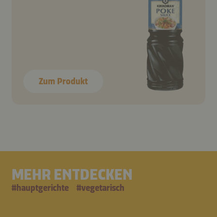
Zum Produkt
MEHR ENTDECKEN
#
hauptgerichte
#
vegetarisch