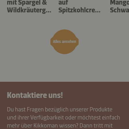
mit Spargel &
auf
Mango
Wildkräutergn
Spitzkohlcrem
Schwa
occhi
e mit
l
Löwenzahn
Alles ansehen
Kontaktiere uns!
Du hast Fragen bezüglich unserer Produkte
und ihrer Verfügbarkeit oder möchtest einfach
mehr über Kikkoman wissen? Dann tritt mit