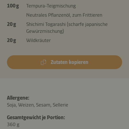
100 g
Tempura-Teigmischung
Neutrales Pflanzenöl, zum Frittieren
20 g
Shichimi Togarashi (scharfe japanische
Gewürzmischung)
20 g
Wildkräuter
Zutaten kopieren
Allergene:
Soja, Weizen, Sesam, Sellerie
Gesamtgewicht je Portion:
360 g