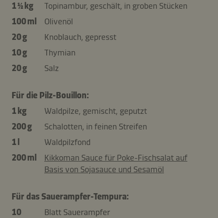
1 ½ kg
Topinambur, geschält, in groben Stücken
100 ml
Olivenöl
20 g
Knoblauch, gepresst
10 g
Thymian
20 g
Salz
Für die Pilz-Bouillon:
1 kg
Waldpilze, gemischt, geputzt
200 g
Schalotten, in feinen Streifen
1 l
Waldpilzfond
200 ml
Kikkoman Sauce für Poke-Fischsalat auf
Basis von Sojasauce und Sesamöl
Für das Sauerampfer-Tempura:
10
Blatt Sauerampfer