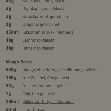
30 g
Knoblauch, fein gehackt
3 g
Paprikapulver, edelsüß
3 g
Kreuzkümmel, gemahlen
1 g
Oregano, getrocknet
150 ml
Kikkoman Teriyaki Marinade
1 kg
Lammhackfleisch
1 kg
Rinderhackfleisch
Mango-Salsa:
600 g
Mango, ohne Kern, geschält und gewürfelt
150 g
rote Zwiebel, fein gehackt
30 g
frischer Koriander, gehackt
7 g
Chili, fein gehackt
200 ml
Kikkoman Teriyaki Marinade
50 ml
Limettensaft