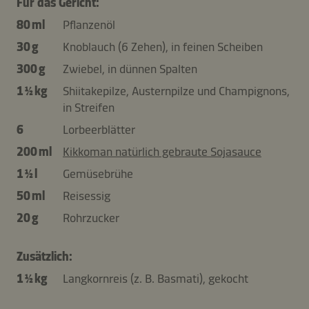
Für das Gericht:
80 ml
Pflanzenöl
30 g
Knoblauch (6 Zehen), in feinen Scheiben
300 g
Zwiebel, in dünnen Spalten
1 ½ kg
Shiitakepilze, Austernpilze und Champignons,
in Streifen
6
Lorbeerblätter
200 ml
Kikkoman natürlich gebraute Sojasauce
1 ½ l
Gemüsebrühe
50 ml
Reisessig
20 g
Rohrzucker
Zusätzlich:
1 ½ kg
Langkornreis (z. B. Basmati), gekocht