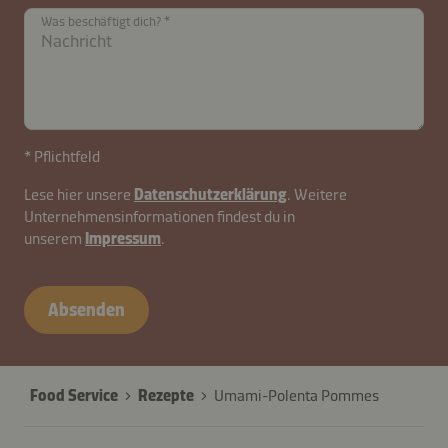
contactDE-
Was beschäftigt dich?
B2B-
27845-
RO76FY
* Pflichtfeld
Lese hier unsere
Datenschutzerklärung
. Weitere
Unternehmensinformationen findest du in
unserem
Impressum
.
Absenden
Food Service
Rezepte
Umami-Polenta Pommes