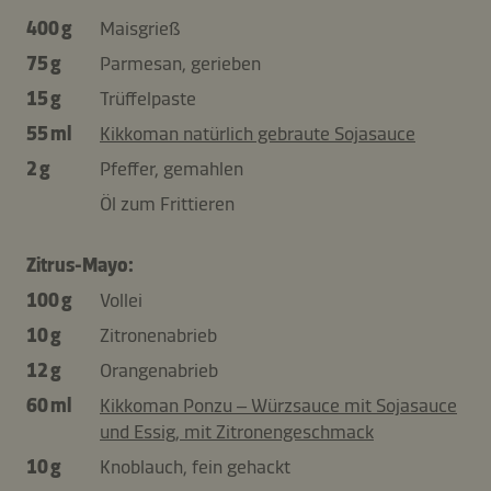
400 g
Maisgrieß
75 g
Parmesan, gerieben
15 g
Trüffelpaste
55 ml
Kikkoman natürlich gebraute Sojasauce
2 g
Pfeffer, gemahlen
Öl zum Frittieren
Zitrus-Mayo:
100 g
Vollei
10 g
Zitronenabrieb
12 g
Orangenabrieb
60 ml
Kikkoman Ponzu – Würzsauce mit Sojasauce
und Essig, mit Zitronengeschmack
10 g
Knoblauch, fein gehackt