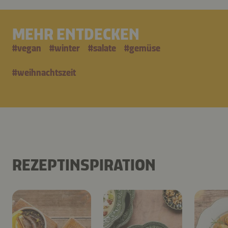
MEHR ENTDECKEN
#
vegan
#
winter
#
salate
#
gemüse
#
weihnachtszeit
REZEPTINSPIRATION