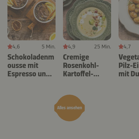
4,6
5 Min.
4,9
25 Min.
4,7
Schokoladenm
Cremige
Vegeta
ousse mit
Rosenkohl-
Pilz-E
Espresso und
Kartoffel-
mit Du
Orange
Suppe
Alles ansehen