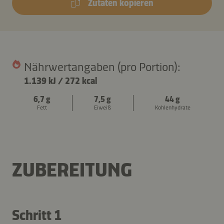
Zutaten kopieren
Nährwertangaben (pro Portion):
1.139 kJ
/
272 kcal
6,7 g
7,5 g
44 g
Fett
Eiweiß
Kohlenhydrate
ZUBEREITUNG
Schritt 1