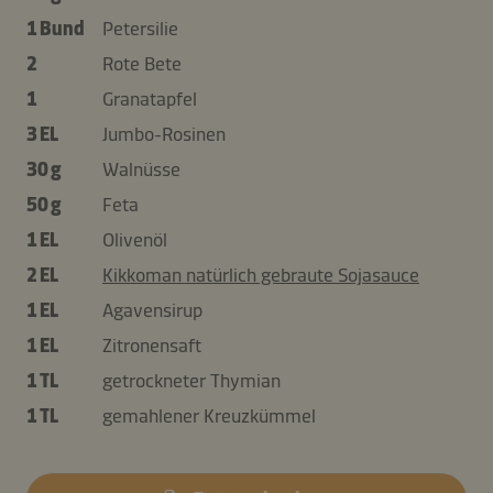
1 Bund
Petersilie
2
Rote Bete
1
Granatapfel
3 EL
Jumbo-Rosinen
30 g
Walnüsse
50 g
Feta
1 EL
Olivenöl
2 EL
Kikkoman natürlich gebraute Sojasauce
1 EL
Agavensirup
1 EL
Zitronensaft
1 TL
getrockneter Thymian
1 TL
gemahlener Kreuzkümmel