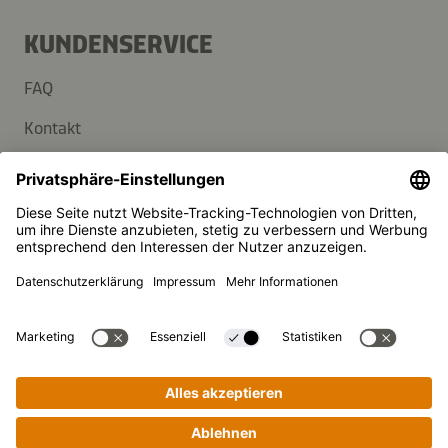
KUNDENSERVICE
FAQ
Kontakt
Newsletter
Presse
Kikkoman ist ein eingetragenes Warenzeichen der Kikkoman
Corporation, Japan.
© Kikkoman Trading Europe GmbH 2023 – 2026
Theodorstraße 180, 40472 Düsseldorf, Germany
Eingetragen beim AG Düsseldorf: HRB 35856
Privatsphäre-Einstellungen
Impressum
Datenschutzerklärung