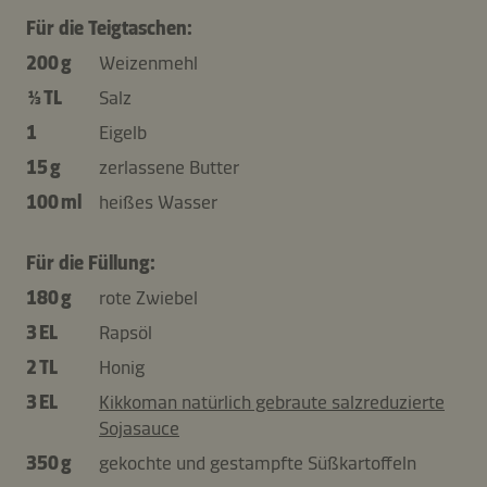
Für die Teigtaschen:
200 g
Weizenmehl
⅓ TL
Salz
1
Eigelb
15 g
zerlassene Butter
100 ml
heißes Wasser
Für die Füllung:
180 g
rote Zwiebel
3 EL
Rapsöl
2 TL
Honig
3 EL
Kikkoman natürlich gebraute salzreduzierte
Sojasauce
350 g
gekochte und gestampfte Süßkartoffeln