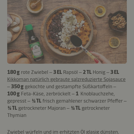
180 g
rote Zwiebel –
3 EL
Rapsöl –
2 TL
Honig –
3 EL
Kikkoman natürlich gebraute salzreduzierte Sojasauce
–
350 g
gekochte und gestampfte Süßkartoffeln –
100 g
Feta-Käse, zerbröckelt –
1
Knoblauchzehe,
gepresst –
½ TL
frisch gemahlener schwarzer Pfeffer –
½ TL
getrockneter Majoran –
½ TL
getrockneter
Thymian
Zwiebel würfeln und im erhitzten Öl glasig dünsten.