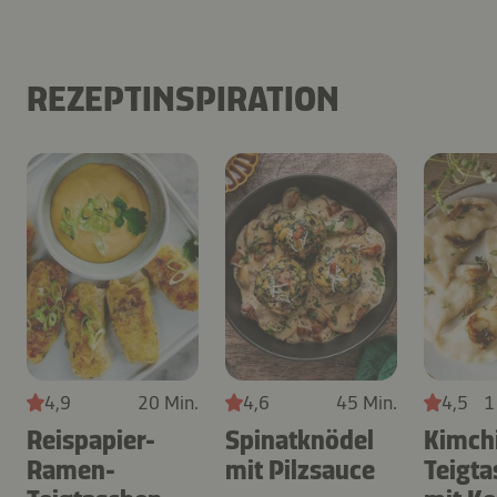
REZEPTINSPIRATION
4,9
20 Min.
4,6
45 Min.
4,5
1
Reispapier-
Spinatknödel
Kimch
Ramen-
mit Pilzsauce
Teigt