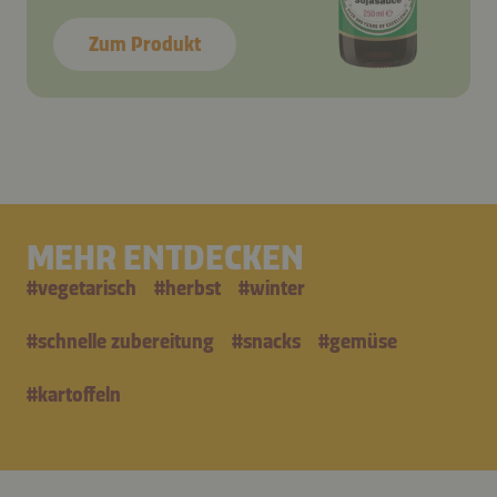
Zum Produkt
MEHR ENTDECKEN
#
vegetarisch
#
herbst
#
winter
#
schnelle zubereitung
#
snacks
#
gemüse
#
kartoffeln