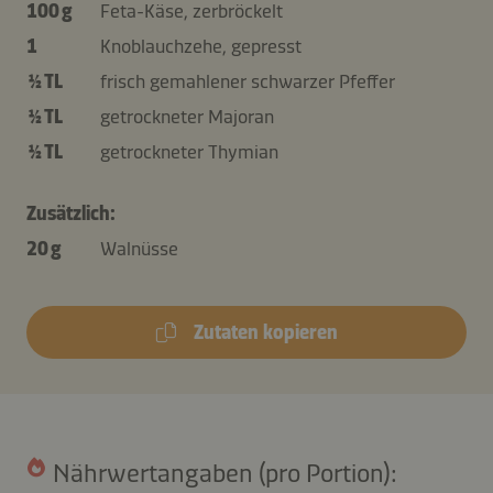
100 g
Feta-Käse, zerbröckelt
1
Knoblauchzehe, gepresst
½ TL
frisch gemahlener schwarzer Pfeffer
½ TL
getrockneter Majoran
½ TL
getrockneter Thymian
Zusätzlich:
20 g
Walnüsse
Zutaten kopieren
Nährwertangaben (pro Portion):