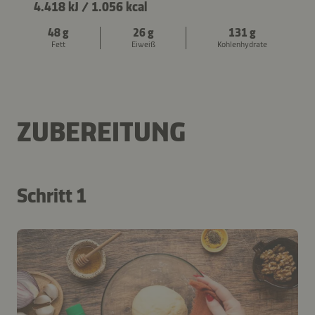
4.418 kJ
/
1.056 kcal
48 g
26 g
131 g
Fett
Eiweiß
Kohlenhydrate
ZUBEREITUNG
Schritt 1