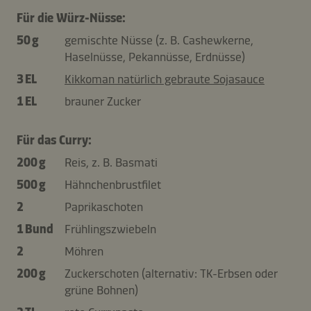
Für die Würz-Nüsse:
50 g
gemischte Nüsse (z. B. Cashewkerne,
Haselnüsse, Pekannüsse, Erdnüsse)
3 EL
Kikkoman natürlich gebraute Sojasauce
1 EL
brauner Zucker
Für das Curry:
200 g
Reis, z. B. Basmati
500 g
Hähnchenbrustfilet
2
Paprikaschoten
1 Bund
Frühlingszwiebeln
2
Möhren
200 g
Zuckerschoten (alternativ: TK-Erbsen oder
grüne Bohnen)