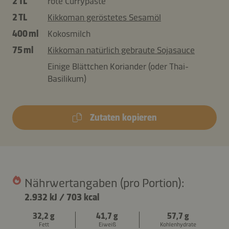
2 TL
rote Currypaste
2 TL
Kikkoman geröstetes Sesamöl
400 ml
Kokosmilch
75 ml
Kikkoman natürlich gebraute Sojasauce
Einige Blättchen Koriander (oder Thai-
Basilikum)
Zutaten kopieren
Nährwertangaben (pro Portion):
2.932 kJ
/
703 kcal
32,2 g
41,7 g
57,7 g
Fett
Eiweiß
Kohlenhydrate