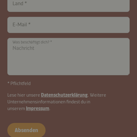
nHWJsCQZzhvlEXg5i
Land
E-Mail
Was beschäftigt dich?
* Pflichtfeld
Lese hier unsere
Datenschutzerklärung
. Weitere
Unternehmensinformationen findest du in
unserem
Impressum
.
Absenden