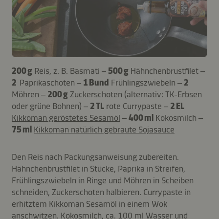
200 g
Reis, z. B. Basmati –
500 g
Hähnchenbrustfilet –
2
Paprikaschoten –
1 Bund
Frühlingszwiebeln –
2
Möhren –
200 g
Zuckerschoten (alternativ: TK-Erbsen
oder grüne Bohnen) –
2 TL
rote Currypaste –
2 EL
Kikkoman geröstetes Sesamöl
–
400 ml
Kokosmilch –
75 ml
Kikkoman natürlich gebraute Sojasauce
Den Reis nach Packungsanweisung zubereiten.
Hähnchenbrustfilet in Stücke, Paprika in Streifen,
Frühlingszwiebeln in Ringe und Möhren in Scheiben
schneiden, Zuckerschoten halbieren. Currypaste in
erhitztem Kikkoman Sesamöl in einem Wok
anschwitzen. Kokosmilch, ca. 100 ml Wasser und