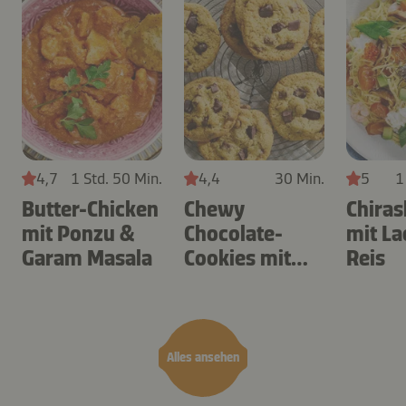
4,7
1 Std. 50 Min.
4,4
30 Min.
5
1
Butter-Chicken
Chewy
Chiras
mit Ponzu &
Chocolate-
mit La
Garam Masala
Cookies mit
Reis
Cashews
Alles ansehen