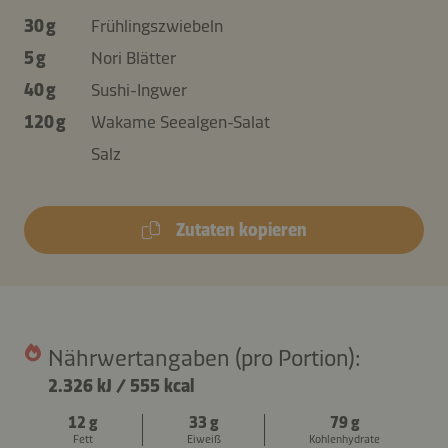
30 g
Frühlingszwiebeln
5 g
Nori Blätter
40 g
Sushi-Ingwer
120 g
Wakame Seealgen-Salat
Salz
Zutaten kopieren
Nährwertangaben (pro Portion):
2.326 kJ
/
555 kcal
12 g
33 g
79 g
Fett
Eiweiß
Kohlenhydrate