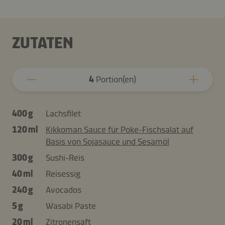
ZUTATEN
4
Portion(en)
400 g
Lachsfilet
120 ml
Kikkoman Sauce für Poke-Fischsalat auf
Basis von Sojasauce und Sesamöl
300 g
Sushi-Reis
40 ml
Reisessig
240 g
Avocados
5 g
Wasabi Paste
20 ml
Zitronensaft