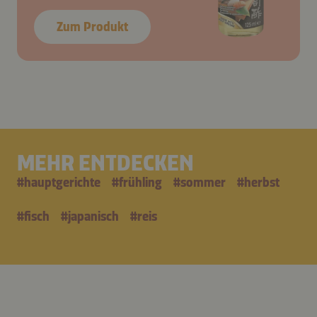
Zum Produkt
MEHR ENTDECKEN
#
hauptgerichte
#
frühling
#
sommer
#
herbst
#
fisch
#
japanisch
#
reis