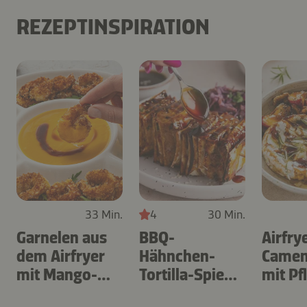
REZEPTINSPIRATION
33 Min.
4
30 Min.
Garnelen aus
BBQ-
Airfry
dem Airfryer
Hähnchen-
Camem
mit Mango-
Tortilla-Spieße
mit P
Teriyaki
aus dem