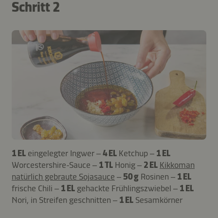
Schritt 2
1 EL
eingelegter Ingwer –
4 EL
Ketchup –
1 EL
Worcestershire-Sauce –
1 TL
Honig –
2 EL
Kikkoman
natürlich gebraute Sojasauce
–
50 g
Rosinen –
1 EL
frische Chili –
1 EL
gehackte Frühlingszwiebel –
1 EL
Nori, in Streifen geschnitten –
1 EL
Sesamkörner