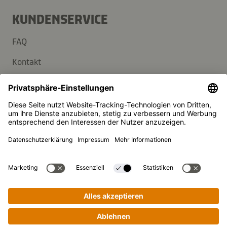
KUNDENSERVICE
FAQ
Kontakt
Newsletter
Presse
Kikkoman ist ein eingetragenes Warenzeichen der Kikkoman
Corporation, Japan.
© Kikkoman Trading Europe GmbH 2023 – 2026
Theodorstraße 180, 40472 Düsseldorf, Germany
Eingetragen beim AG Düsseldorf: HRB 35856
Privatsphäre-Einstellungen
Impressum
Datenschutzerklärung
Schritt-für-Schritt-Kochen leicht