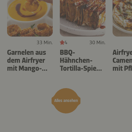
33 Min.
4
30 Min.
Garnelen aus
BBQ-
Airfry
dem Airfryer
Hähnchen-
Camem
mit Mango-
Tortilla-Spieße
mit P
Teriyaki
aus dem
Airfryer
Alles ansehen