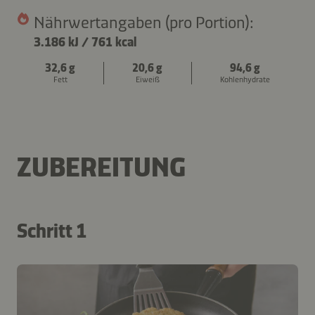
Nährwertangaben (pro Portion):
3.186 kJ
/
761 kcal
32,6 g
20,6 g
94,6 g
Fett
Eiweiß
Kohlenhydrate
ZUBEREITUNG
Schritt 1