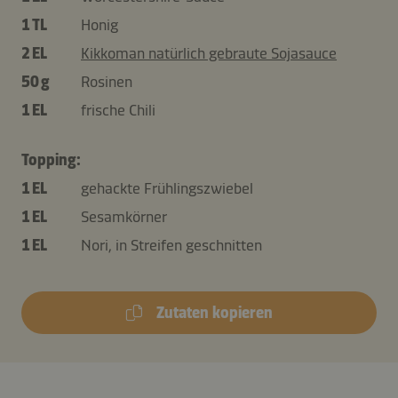
1 TL
Honig
2 EL
Kikkoman natürlich gebraute Sojasauce
50 g
Rosinen
1 EL
frische Chili
Topping:
1 EL
gehackte Frühlingszwiebel
1 EL
Sesamkörner
1 EL
Nori, in Streifen geschnitten
Zutaten kopieren