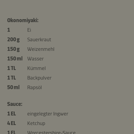
Okonomiyaki:
1
Ei
200 g
Sauerkraut
150 g
Weizenmehl
150 ml
Wasser
1 TL
Kümmel
1 TL
Backpulver
50 ml
Rapsöl
Sauce:
1 EL
eingelegter Ingwer
4 EL
Ketchup
1 EL
Worcestershire-Sauce