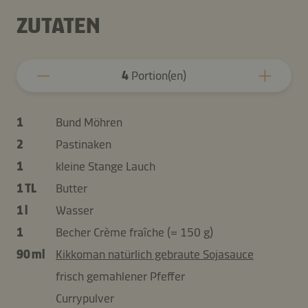
ZUTATEN
4
Portion(en)
1
Bund Möhren
2
Pastinaken
1
kleine Stange Lauch
1 TL
Butter
1 l
Wasser
1
Becher Crème fraîche (= 150 g)
90 ml
Kikkoman natürlich gebraute Sojasauce
frisch gemahlener Pfeffer
Currypulver