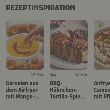
REZEPTINSPIRATION
33 Min.
4
30 Min.
Garnelen aus
BBQ-
Airfry
dem Airfryer
Hähnchen-
Camem
mit Mango-
Tortilla-Spieße
mit P
Teriyaki
aus dem
Airfryer