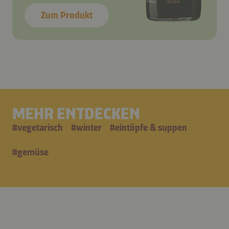
Zum Produkt
MEHR ENTDECKEN
#
vegetarisch
#
winter
#
eintöpfe & suppen
#
gemüse