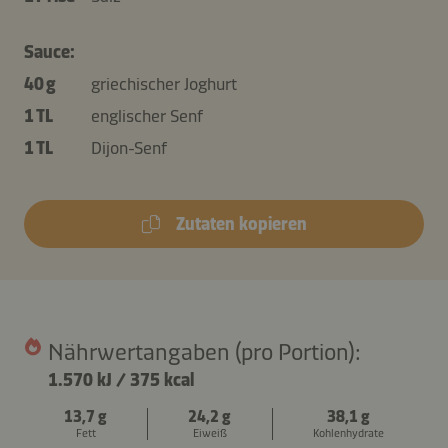
Sauce:
40 g
griechischer Joghurt
1 TL
englischer Senf
1 TL
Dijon-Senf
Zutaten kopieren
Nährwertangaben (pro Portion):
1.570 kJ
/
375 kcal
13,7 g
24,2 g
38,1 g
Fett
Eiweiß
Kohlenhydrate