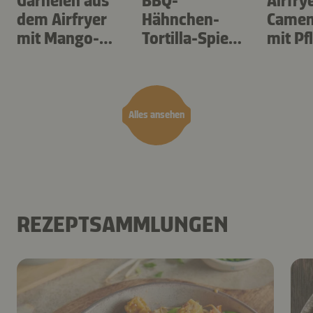
Garnelen aus
BBQ-
Airfry
dem Airfryer
Hähnchen-
Camem
mit Mango-
Tortilla-Spieße
mit P
Teriyaki
aus dem
Airfryer
Alles ansehen
REZEPTSAMMLUNGEN