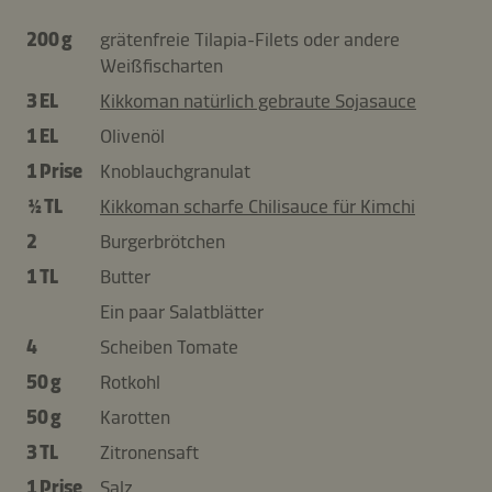
200 g
grätenfreie Tilapia-Filets oder andere
Weißfischarten
3 EL
Kikkoman natürlich gebraute Sojasauce
1 EL
Olivenöl
1 Prise
Knoblauchgranulat
½ TL
Kikkoman scharfe Chilisauce für Kimchi
2
Burgerbrötchen
1 TL
Butter
Ein paar Salatblätter
4
Scheiben Tomate
50 g
Rotkohl
50 g
Karotten
3 TL
Zitronensaft
1 Prise
Salz