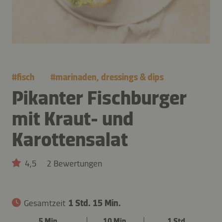
#
fisch
#
marinaden, dressings & dips
Pikanter Fischburger
mit Kraut- und
Karottensalat
4,5
2 Bewertungen
Gesamtzeit
1 Std. 15 Min.
5 Min.
10 Min.
1 Std.