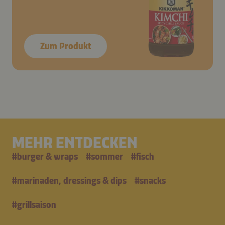
Zum Produkt
MEHR ENTDECKEN
#
burger & wraps
#
sommer
#
fisch
#
marinaden, dressings & dips
#
snacks
#
grillsaison