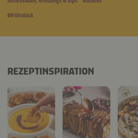
#
marinaden, dressings & dips
#
snacks
#
frühstück
REZEPTINSPIRATION