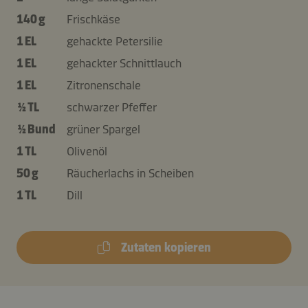
140 g
Frischkäse
1 EL
gehackte Petersilie
1 EL
gehackter Schnittlauch
1 EL
Zitronenschale
½ TL
schwarzer Pfeffer
½ Bund
grüner Spargel
1 TL
Olivenöl
50 g
Räucherlachs in Scheiben
1 TL
Dill
Zutaten kopieren