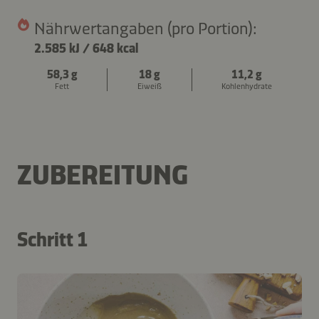
Nährwertangaben (pro Portion):
2.585 kJ
/
648 kcal
58,3 g
18 g
11,2 g
Fett
Eiweiß
Kohlenhydrate
ZUBEREITUNG
Schritt 1