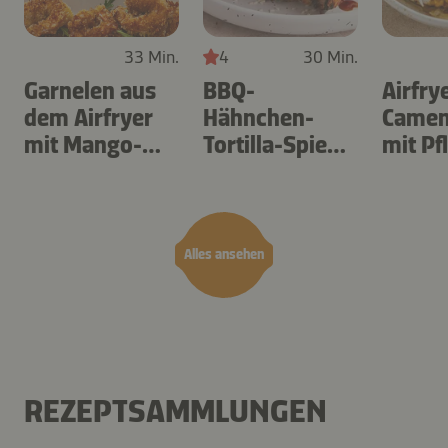
33 Min.
4
30 Min.
Garnelen aus
BBQ-
Airfry
dem Airfryer
Hähnchen-
Camem
mit Mango-
Tortilla-Spieße
mit P
Teriyaki
aus dem
Airfryer
Alles ansehen
REZEPTSAMMLUNGEN