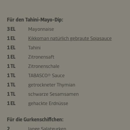
Für den Tahini-Mayo-Dip:
3 EL
Mayonnaise
1 EL
Kikkoman natürlich gebraute Sojasauce
1 EL
Tahini
1 EL
Zitronensaft
1 TL
Zitronenschale
1 TL
TABASCO® Sauce
1 TL
getrockneter Thymian
1 TL
schwarze Sesamsamen
1 EL
gehackte Erdnüsse
Für die Gurkenschiffchen:
2
lange Salatgurken