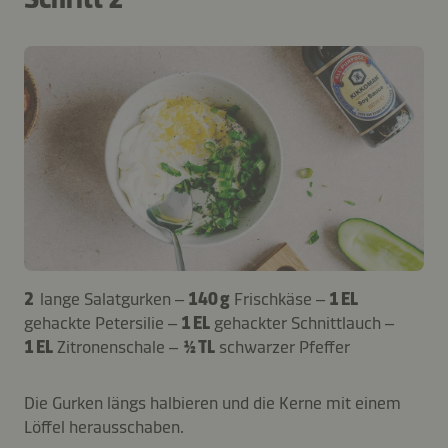
2
lange Salatgurken –
140 g
Frischkäse –
1 EL
gehackte Petersilie –
1 EL
gehackter Schnittlauch –
1 EL
Zitronenschale –
½ TL
schwarzer Pfeffer
Die Gurken längs halbieren und die Kerne mit einem
Löffel herausschaben.