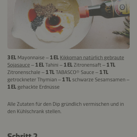
3 EL
Mayonnaise –
1 EL
Kikkoman natürlich gebraute
Sojasauce
–
1 EL
Tahini –
1 EL
Zitronensaft –
1 TL
Zitronenschale –
1 TL
TABASCO® Sauce –
1 TL
getrockneter Thymian –
1 TL
schwarze Sesamsamen –
1 EL
gehackte Erdnüsse
Alle Zutaten für den Dip gründlich vermischen und in
den Kühlschrank stellen.
Schritt 2