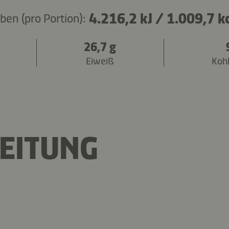
4.216,2 kJ
/
1.009,7 k
en (pro Portion):
26,7 g
Eiweiß
Koh
EITUNG