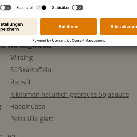
ml
Apfelsaft
ml
Wasser
L
Maisstärke
die Wirsingwickel
Wirsing
Süßkartoffeln
Rapsöl
Kikkoman natürlich gebraute Sojasauce
g
Haselnüsse
Petersilie glatt