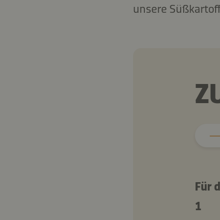
unsere Süßkartoff
Z
Für d
1