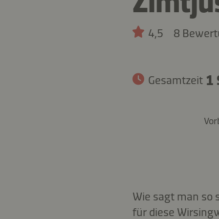
Zimtju
4,5
8 Bewer
1 
Gesamtzeit
Vor
Wie sagt man so s
für diese Wirsingw