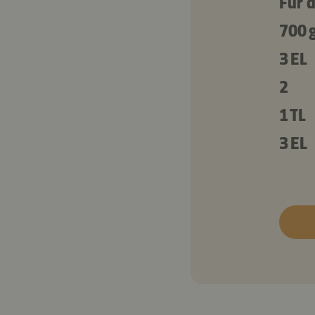
Für d
700 
3 EL
2
1 TL
3 EL