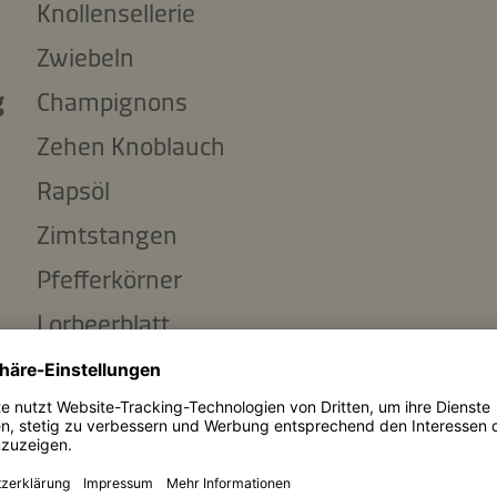
Knollensellerie
Zwiebeln
g
Champignons
Zehen Knoblauch
Rapsöl
Zimtstangen
Pfefferkörner
Lorbeerblatt
Tomatenmark
Balsamico dunkel
ml
Kikkoman natürlich gebraute Sojasauce