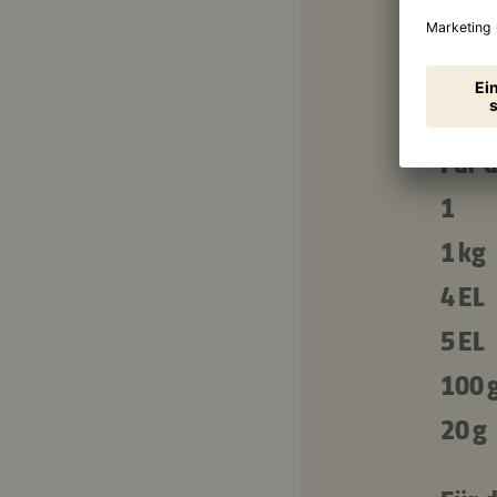
100 
200 
1 ½ T
Für 
1
1 kg
4 EL
5 EL
100 
20 g