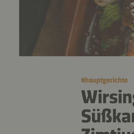
#
hauptgerichte
Wirsin
Süßkar