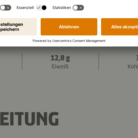
1.161 kJ
/
277 kcal
en (pro Portion):
12,8 g
Eiweiß
Koh
EITUNG