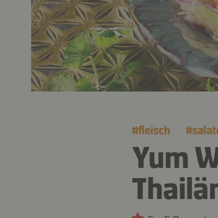
#
fleisch
#
salat
Yum W
Thailä