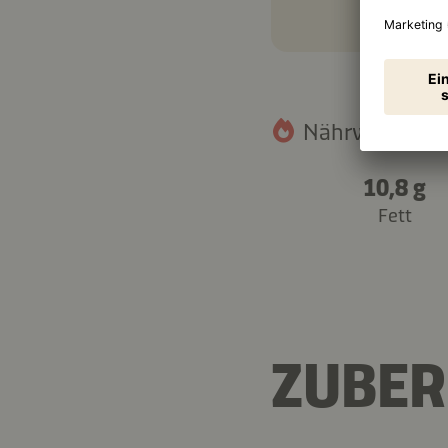
Nährwertangab
10,8 g
Fett
ZUBER