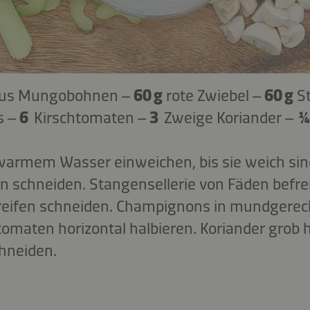
aus Mungobohnen –
60 g
rote Zwiebel –
60 g
S
s –
6
Kirschtomaten –
3
Zweige Koriander –
warmem Wasser einweichen, bis sie weich sind.
 schneiden. Stangensellerie von Fäden befre
treifen schneiden. Champignons in mundgerec
tomaten horizontal halbieren. Koriander grob h
hneiden.