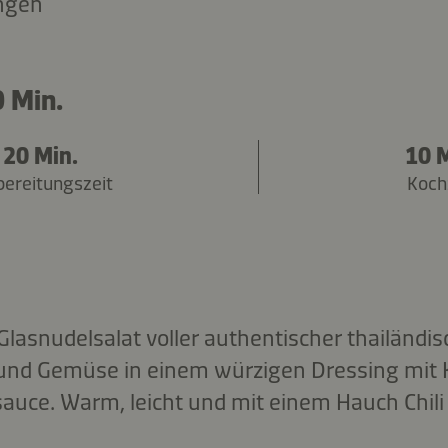
ngen
 Min.
20 Min.
10 M
bereitungszeit
Koch
 Glasnudelsalat voller authentischer thailändi
e und Gemüse in einem würzigen Dressing mi
sauce. Warm, leicht und mit einem Hauch Chili 