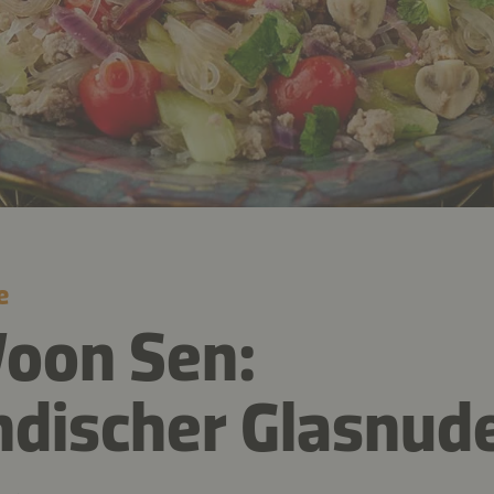
e
oon Sen:
ndischer Glasnude