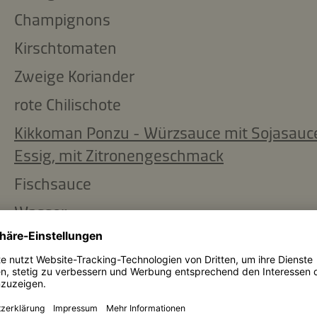
Champignons
Kirschtomaten
Zweige Koriander
rote Chilischote
Kikkoman Ponzu - Würzsauce mit Sojasauc
Essig, mit Zitronengeschmack
Fischsauce
Wasser
Zutaten kopieren