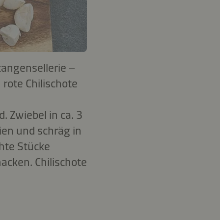
tangensellerie –
¼
rote Chilischote
 Zwiebel in ca. 3
ien und schräg in
hte Stücke
acken. Chilischote