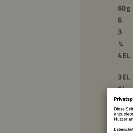
60 g
6
3
¼
4 EL
3 EL
1 l