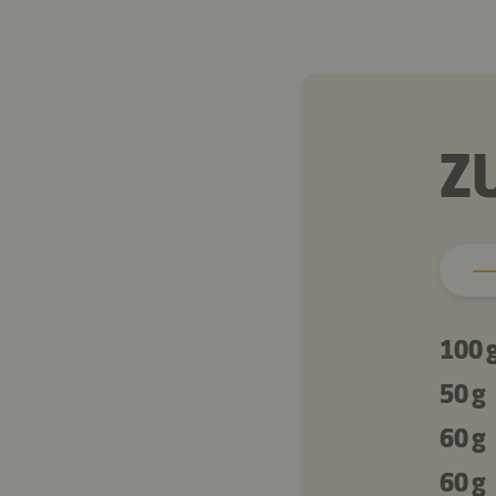
Z
100 
50 g
60 g
60 g