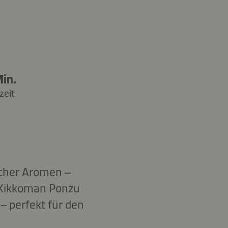
in.
zeit
scher Aromen –
t Kikkoman Ponzu
– perfekt für den