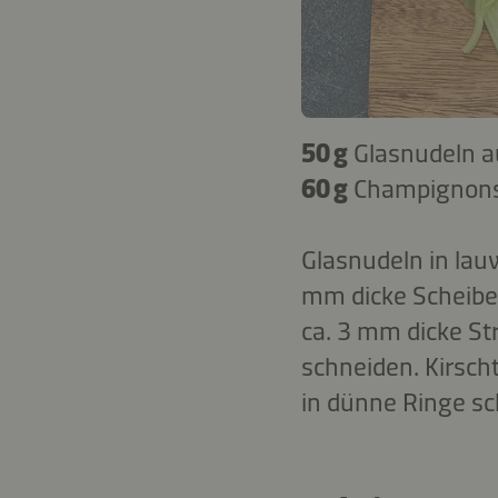
50 g
Glasnudeln 
60 g
Champignon
Glasnudeln in lau
mm dicke Scheiben
ca. 3 mm dicke S
schneiden. Kirsch
in dünne Ringe sc