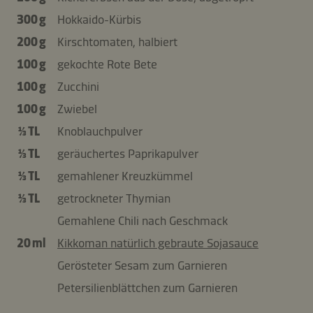
300 g
Hokkaido-Kürbis
200 g
Kirschtomaten, halbiert
100 g
gekochte Rote Bete
100 g
Zucchini
100 g
Zwiebel
⅓ TL
Knoblauchpulver
⅓ TL
geräuchertes Paprikapulver
⅓ TL
gemahlener Kreuzkümmel
⅓ TL
getrockneter Thymian
Gemahlene Chili nach Geschmack
20 ml
Kikkoman natürlich gebraute Sojasauce
Gerösteter Sesam zum Garnieren
Petersilienblättchen zum Garnieren