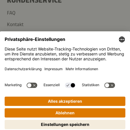
KUNDENSERVICE
FAQ
Kontakt
Newsletter
Presse
Kikkoman ist ein eingetragenes Warenzeichen der Kikkoman
Corporation, Japan.
© Kikkoman Trading Europe GmbH 2023 – 2026
Theodorstraße 180, 40472 Düsseldorf, Germany
Eingetragen beim AG Düsseldorf: HRB 35856
Privatsphäre-Einstellungen
Impressum
Datenschutzerklärung
Schritt-für-Schritt-Kochen leicht
gemacht! Zum Starten antippen.