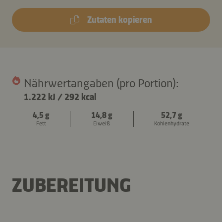
Zutaten kopieren
Nährwertangaben (pro Portion):
1.222 kJ
/
292 kcal
4,5 g
14,8 g
52,7 g
Fett
Eiweiß
Kohlenhydrate
ZUBEREITUNG