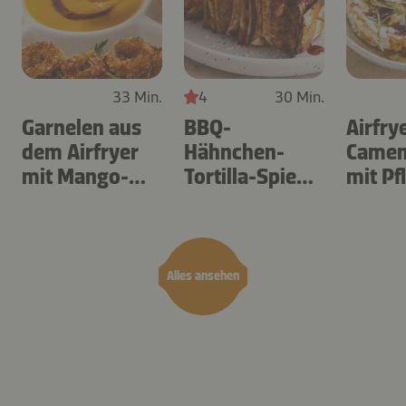
33 Min.
4
30 Min.
Garnelen aus
BBQ-
Airfry
dem Airfryer
Hähnchen-
Camem
mit Mango-
Tortilla-Spieße
mit P
Teriyaki
aus dem
Airfryer
Alles ansehen