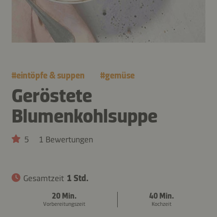
#
eintöpfe & suppen
#
gemüse
Geröstete
Blumenkohlsuppe
5
1 Bewertungen
Gesamtzeit
1 Std.
20 Min.
40 Min.
Vorbereitungszeit
Kochzeit