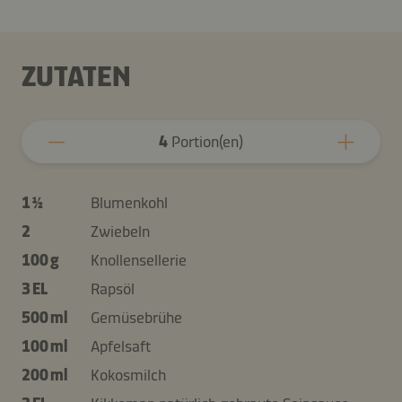
ZUTATEN
4
Portion(en)
1 ½
Blumenkohl
2
Zwiebeln
100 g
Knollensellerie
3 EL
Rapsöl
500 ml
Gemüsebrühe
100 ml
Apfelsaft
200 ml
Kokosmilch