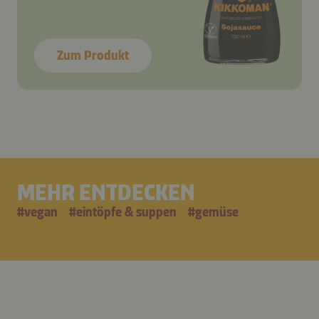
Zum Produkt
MEHR ENTDECKEN
#
vegan
#
eintöpfe & suppen
#
gemüse