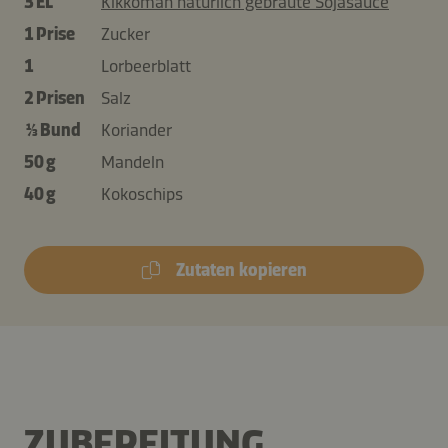
3 EL
Kikkoman natürlich gebraute Sojasauce
1 Prise
Zucker
1
Lorbeerblatt
2 Prisen
Salz
⅓ Bund
Koriander
50 g
Mandeln
40 g
Kokoschips
Zutaten kopieren
ZUBEREITUNG