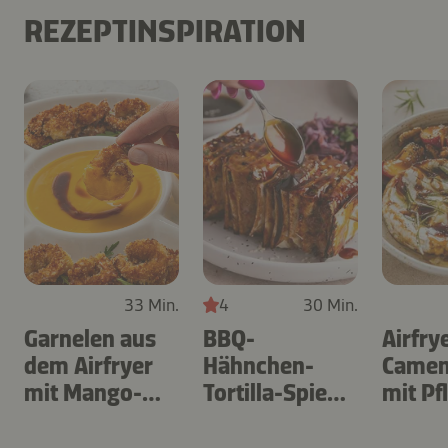
REZEPTINSPIRATION
33 Min.
4
30 Min.
Garnelen aus
BBQ-
Airfry
dem Airfryer
Hähnchen-
Camem
mit Mango-
Tortilla-Spieße
mit P
Teriyaki
aus dem
Airfryer