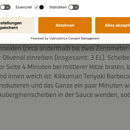
ergine abschneiden und entsorgen. Restliche
neiden (circa anderthalb bis zwei Zentimeter d
 Olivenöl einreiben (insgesamt: 3 EL). Scheib
r Seite 4 Minuten bei mittlerer Hitze braten, 
d innen weich ist. Kikkoman Teriyaki Barbec
reduzieren und das Ganze ein paar Minuten w
 Auberginenscheiben in der Sauce wenden, soda