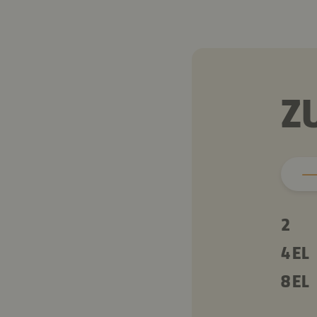
Z
2
4 EL
8 EL