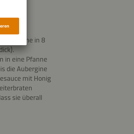
 Aubergine in 8
ick).
en in eine Pfanne
bis die Aubergine
uesauce mit Honig
eiterbraten
ss sie überall