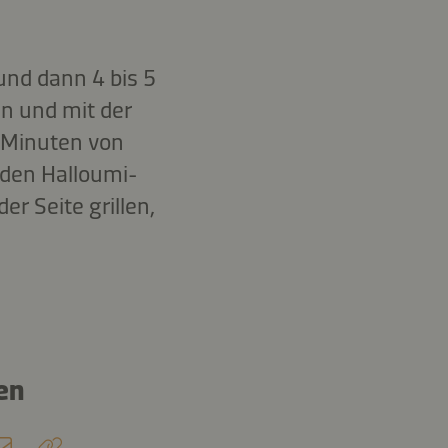
und dann 4 bis 5
en und mit der
2 Minuten von
t den Halloumi-
er Seite grillen,
en