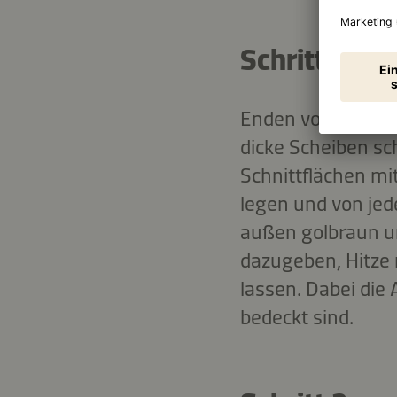
Schritt 1
Enden von der Aub
dicke Scheiben sch
Schnittflächen mit
legen und von jede
außen golbraun un
dazugeben, Hitze 
lassen. Dabei die
bedeckt sind.