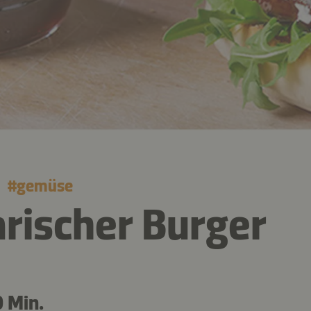
#
gemüse
rischer Burger
 Min.