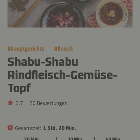
#
hauptgerichte
#
fleisch
Shabu-Shabu
Rindfleisch-Gemüse-
Topf
3,7
20 Bewertungen
Gesamtzeit
1 Std. 20 Min.
20 Min.
20 Min.
40 Min.