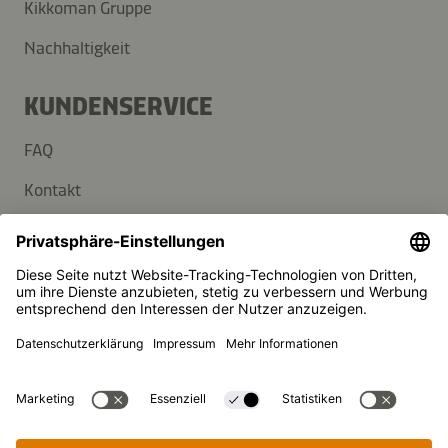
Kikkoman Gruppe
Nachhaltigkeit
KUNDENSERVICE
FAQ
Kontakt
Newsletter
Presse
Kikkoman ist ein eingetragenes Warenzeichen der Kikkoman
Corporation, Japan.
© Kikkoman Trading Europe GmbH 2023 – 2026
Theodorstraße 180, 40472 Düsseldorf, Germany
Eingetragen beim AG Düsseldorf: HRB 35856