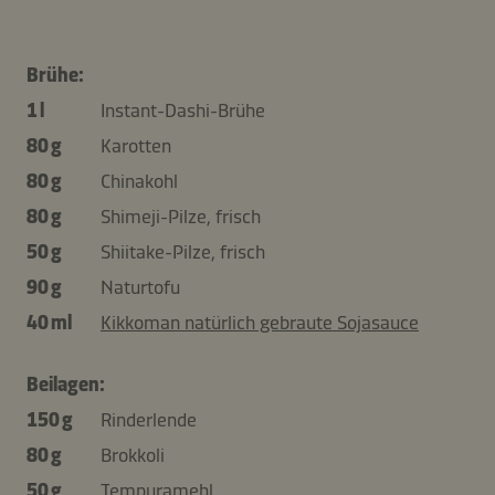
Brühe:
1 l
Instant-Dashi-Brühe
80 g
Karotten
80 g
Chinakohl
80 g
Shimeji-Pilze, frisch
50 g
Shiitake-Pilze, frisch
90 g
Naturtofu
40 ml
Kikkoman natürlich gebraute Sojasauce
Beilagen:
150 g
Rinderlende
80 g
Brokkoli
50 g
Tempuramehl