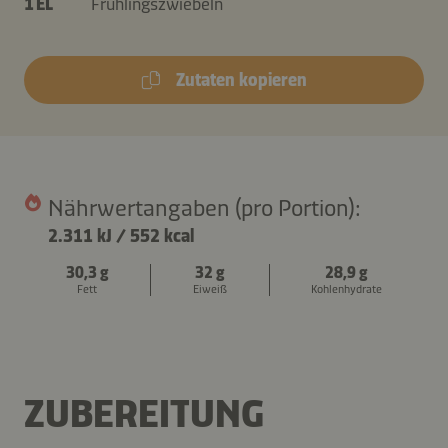
1 EL
Frühlingszwiebeln
Zutaten kopieren
Nährwertangaben (pro Portion):
2.311 kJ
/
552 kcal
30,3 g
32 g
28,9 g
Fett
Eiweiß
Kohlenhydrate
ZUBEREITUNG