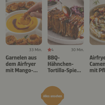
33 Min.
4
30 Min.
Garnelen aus
BBQ-
Airfry
dem Airfryer
Hähnchen-
Camem
mit Mango-
Tortilla-Spieße
mit P
Teriyaki
aus dem
Airfryer
Alles ansehen