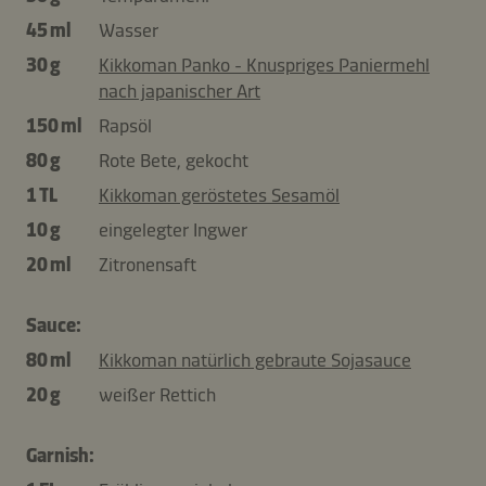
45 ml
Wasser
30 g
Kikkoman Panko - Knuspriges Paniermehl
nach japanischer Art
150 ml
Rapsöl
80 g
Rote Bete, gekocht
1 TL
Kikkoman geröstetes Sesamöl
10 g
eingelegter Ingwer
20 ml
Zitronensaft
Sauce:
80 ml
Kikkoman natürlich gebraute Sojasauce
20 g
weißer Rettich
Garnish: