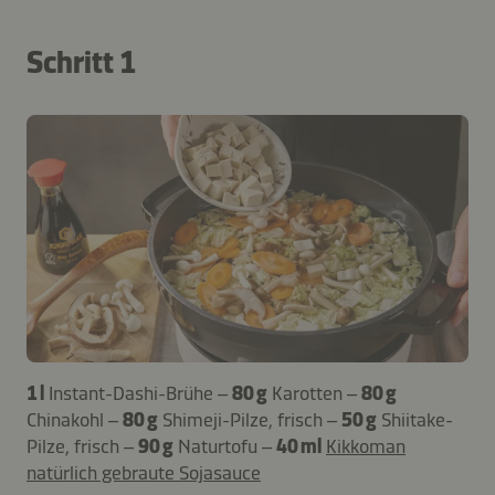
Schritt 1
1 l
Instant-Dashi-Brühe –
80 g
Karotten –
80 g
Chinakohl –
80 g
Shimeji-Pilze, frisch –
50 g
Shiitake-
Pilze, frisch –
90 g
Naturtofu –
40 ml
Kikkoman
natürlich gebraute Sojasauce