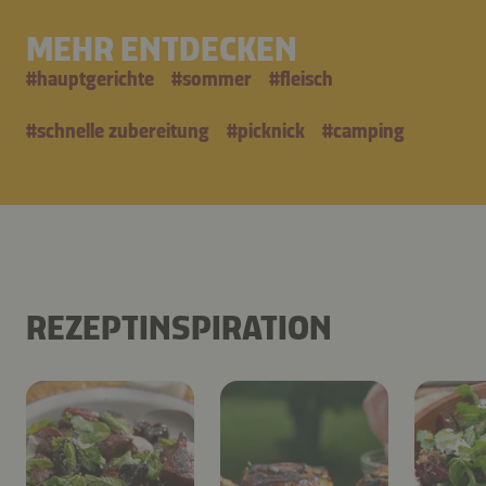
MEHR ENTDECKEN
#
hauptgerichte
#
sommer
#
fleisch
#
schnelle zubereitung
#
picknick
#
camping
REZEPTINSPIRATION