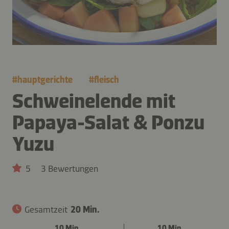
#
hauptgerichte
#
fleisch
Schweinelende mit
Papaya-Salat & Ponzu
Yuzu
5
3 Bewertungen
Gesamtzeit
20 Min.
10 Min.
10 Min.