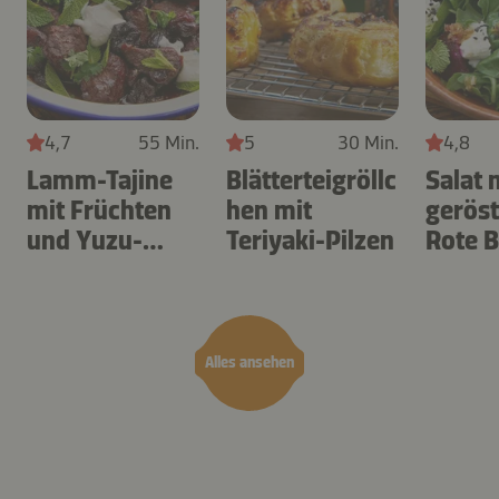
4,7
55 Min.
5
30 Min.
4,8
Lamm-Tajine
Blätterteigröllc
Salat 
mit Früchten
hen mit
geröst
und Yuzu-
Teriyaki-Pilzen
Rote B
Joghurt
Ricott
Alles ansehen