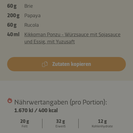
60 g
Brie
200 g
Papaya
60 g
Rucola
40 ml
Kikkoman Ponzu - Würzsauce mit Sojasauce
und Essig, mit Yuzusaft
Zutaten kopieren
Nährwertangaben (pro Portion):
1.670 kJ
/
400 kcal
20 g
32 g
12 g
Fett
Eiweiß
Kohlenhydrate