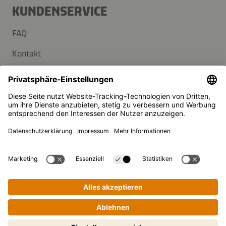
KUNDENSERVICE
FAQ
Kontakt
Newsletter
Presse
Kikkoman ist ein eingetragenes Warenzeichen der Kikkoman
Corporation, Japan.
© Kikkoman Trading Europe GmbH 2023 – 2026
Theodorstraße 180, 40472 Düsseldorf, Germany
Eingetragen beim AG Düsseldorf: HRB 35856
Privatsphäre-Einstellungen
Impressum
Datenschutzerklärung
Schritt-für-Schritt-Kochen leicht