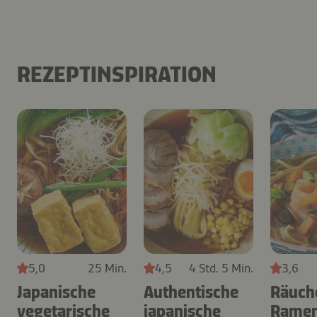
REZEPTINSPIRATION
5,0
25 Min.
4,5
4 Std. 5 Min.
3,6
Japanische
Authentische
Räuch
vegetarische
japanische
Ramen