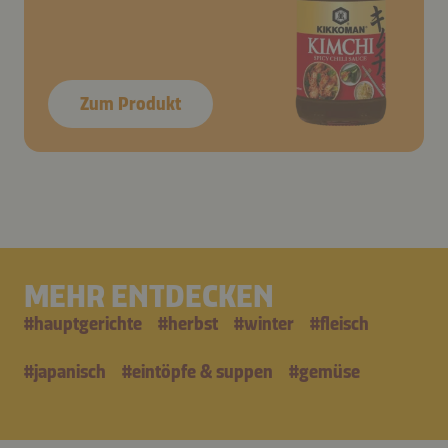
Zum Produkt
MEHR ENTDECKEN
#
hauptgerichte
#
herbst
#
winter
#
fleisch
#
japanisch
#
eintöpfe & suppen
#
gemüse