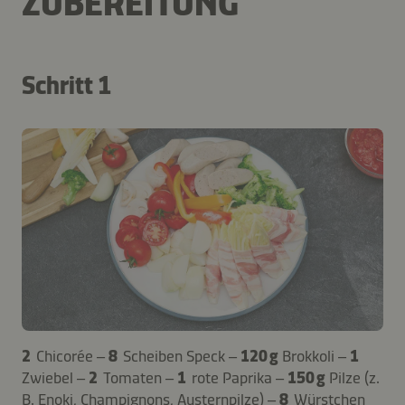
ZUBEREITUNG
Schritt 1
2
Chicorée –
8
Scheiben Speck –
120 g
Brokkoli –
1
Zwiebel –
2
Tomaten –
1
rote Paprika –
150 g
Pilze (z.
B. Enoki, Champignons, Austernpilze) –
8
Würstchen