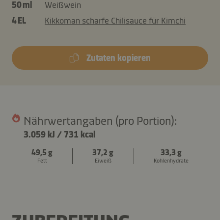
50 ml
Weißwein
4 EL
Kikkoman scharfe Chilisauce für Kimchi
Zutaten kopieren
Nährwertangaben (pro Portion):
3.059 kJ
/
731 kcal
49,5 g
37,2 g
33,3 g
Fett
Eiweiß
Kohlenhydrate