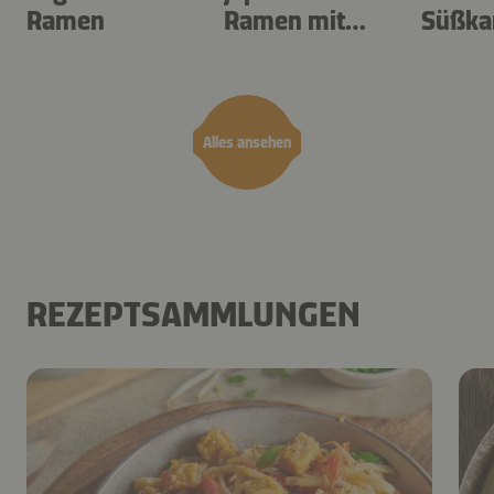
Ramen
Ramen mit
Süßkar
Sojasauce
und A
Alles ansehen
REZEPTSAMMLUNGEN