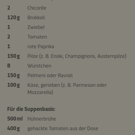
2
Chicorée
120 g
Brokkoli
1
Zwiebel
2
Tomaten
1
rote Paprika
150 g
Pilze (z. B. Enoki, Champignons, Austernpilze)
8
Würstchen
150 g
Pelmeni oder Ravioli
100 g
Käse, gerieben (z. B. Parmesan oder
Mozzarella)
Für die Suppenbasis:
500 ml
Hühnerbrühe
400 g
gehackte Tomaten aus der Dose