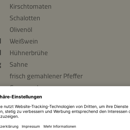
Kirschtomaten
Schalotten
Olivenöl
l
Weißwein
l
Hühnerbrühe
g
Sahne
frisch gemahlener Pfeffer
Gorgonzola
Zutaten kopieren