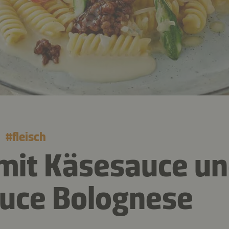
#
fleisch
i mit Käsesauce u
uce Bolognese