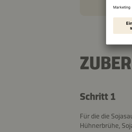
ZUBER
Schritt 1
Für die die Sojasa
Hühnerbrühe, Soj