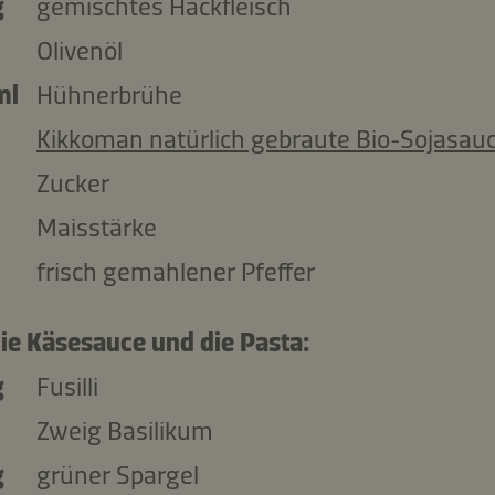
g
gemischtes Hackfleisch
Olivenöl
ml
Hühnerbrühe
Kikkoman natürlich gebraute Bio-Sojasau
Zucker
Maisstärke
frisch gemahlener Pfeffer
die Käsesauce und die Pasta:
g
Fusilli
Zweig Basilikum
g
grüner Spargel