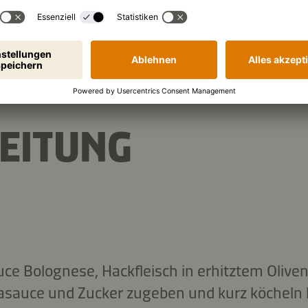
EITUNG
uce Bolognese, Hackfleisch in erhitztem Oliven
asauce und Zucker zugeben und kurz köcheln 