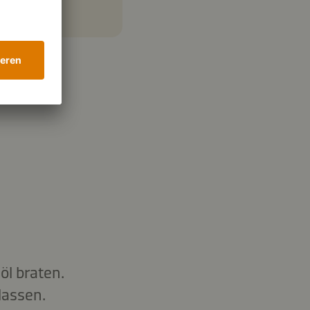
öl braten.
lassen.