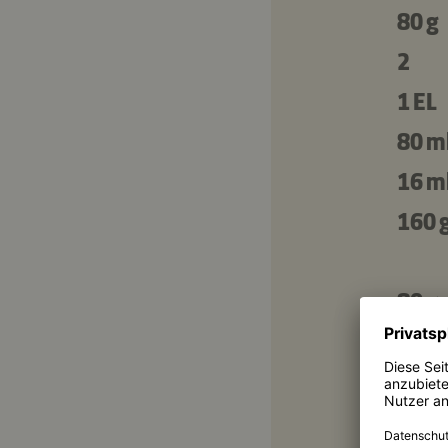
80 g
2
1 EL
80 m
16 m
160 
80 g