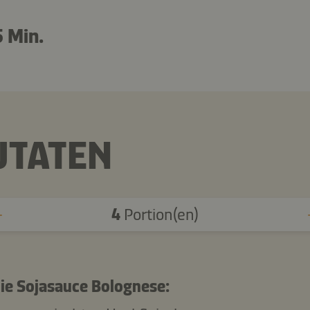
 Min.
UTATEN
4
Portion(en)
die Sojasauce Bolognese: