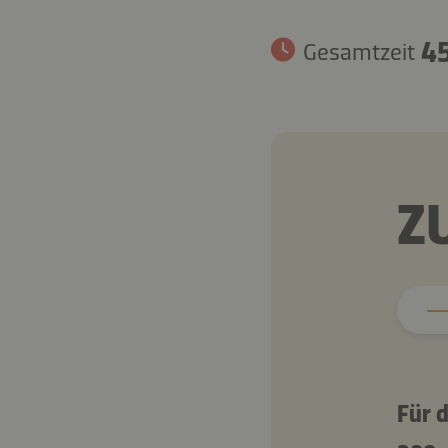
45
Gesamtzeit
Z
Für 