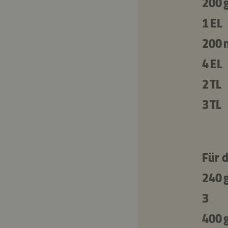
200 
1 EL
200 
4 EL
2 TL
3 TL
Für 
240 
3
400 