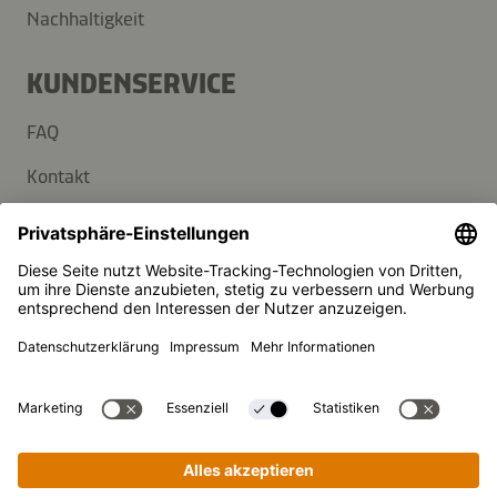
Nachhaltigkeit
KUNDENSERVICE
FAQ
Kontakt
Newsletter
Presse
Kikkoman ist ein eingetragenes Warenzeichen der Kikkoman
Corporation, Japan.
© Kikkoman Trading Europe GmbH 2023 – 2026
Theodorstraße 180, 40472 Düsseldorf, Germany
Eingetragen beim AG Düsseldorf: HRB 35856
Privatsphäre-Einstellungen
Impressum
Datenschutzerklärung