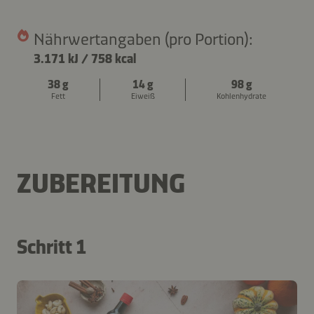
Nährwertangaben (pro Portion):
3.171 kJ
/
758 kcal
38 g
14 g
98 g
Fett
Eiweiß
Kohlenhydrate
ZUBEREITUNG
Schritt 1