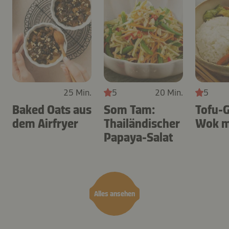
25 Min.
5
20 Min.
5
Baked Oats aus
Som Tam:
Tofu-
dem Airfryer
Thailändischer
Wok m
Papaya-Salat
Alles ansehen