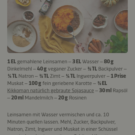
1 EL
gemahlene Leinsamen –
3 EL
Wasser –
80 g
Dinkelmehl –
40 g
veganer Zucker –
½ TL
Backpulver –
¼ TL
Natron –
½ TL
Zimt –
¼ TL
Ingwerpulver –
1 Prise
Muskat –
100 g
fein geriebene Karotte –
½ EL
Kikkoman natürlich gebraute Sojasauce
–
30 ml
Rapsöl
–
20 ml
Mandelmilch –
20 g
Rosinen
Leinsamen mit Wasser vermischen und ca. 10
Minuten quellen lassen. Mehl, Zucker, Backpulver,
Natron, Zimt, Ingwer und Muskat in einer Schüssel