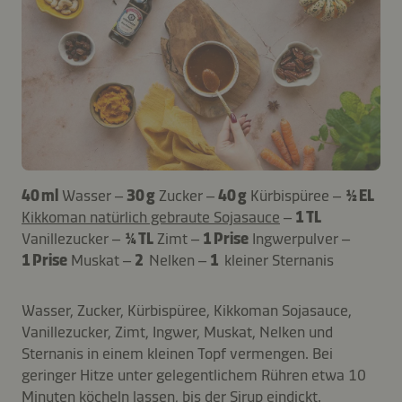
40 ml
Wasser –
30 g
Zucker –
40 g
Kürbispüree –
½ EL
Kikkoman natürlich gebraute Sojasauce
–
1 TL
Vanillezucker –
¼ TL
Zimt –
1 Prise
Ingwerpulver –
1 Prise
Muskat –
2
Nelken –
1
kleiner Sternanis
Wasser, Zucker, Kürbispüree, Kikkoman Sojasauce,
Vanillezucker, Zimt, Ingwer, Muskat, Nelken und
Sternanis in einem kleinen Topf vermengen. Bei
geringer Hitze unter gelegentlichem Rühren etwa 10
Minuten köcheln lassen, bis der Sirup eindickt.