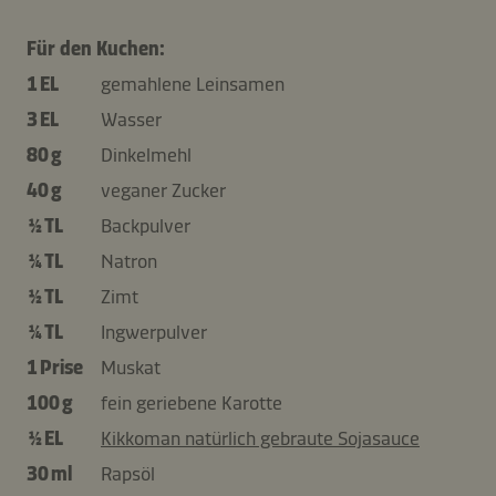
Für den Kuchen:
1 EL
gemahlene Leinsamen
3 EL
Wasser
80 g
Dinkelmehl
40 g
veganer Zucker
½ TL
Backpulver
¼ TL
Natron
½ TL
Zimt
¼ TL
Ingwerpulver
1 Prise
Muskat
100 g
fein geriebene Karotte
½ EL
Kikkoman natürlich gebraute Sojasauce
30 ml
Rapsöl