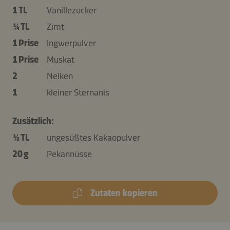
1 TL
Vanillezucker
¼ TL
Zimt
1 Prise
Ingwerpulver
1 Prise
Muskat
2
Nelken
1
kleiner Sternanis
Zusätzlich:
½ TL
ungesüßtes Kakaopulver
20 g
Pekannüsse
Zutaten kopieren