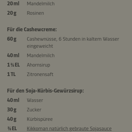
20 ml
Mandelmilch
20 g
Rosinen
Für die Cashewcreme:
60 g
Cashewnüsse, 6 Stunden in kaltem Wasser
eingeweicht
40 ml
Mandelmilch
1 ½ EL
Ahornsirup
1 TL
Zitronensaft
Für den Soja-Kürbis-Gewürzsirup:
40 ml
Wasser
30 g
Zucker
40 g
Kürbispüree
½ EL
Kikkoman natürlich gebraute Sojasauce