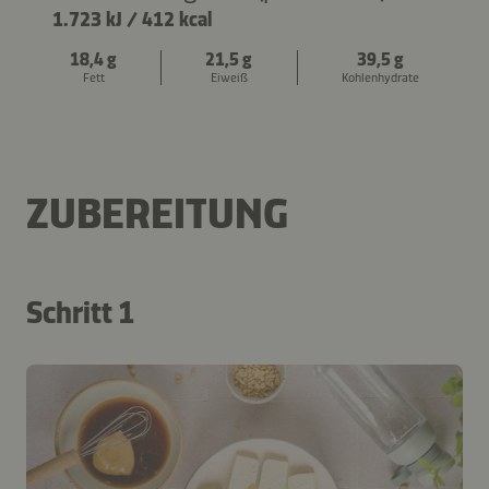
1.723 kJ
/
412 kcal
18,4 g
21,5 g
39,5 g
Fett
Eiweiß
Kohlenhydrate
ZUBEREITUNG
Schritt 1