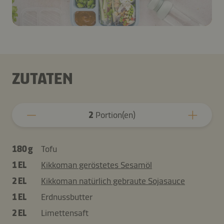
ZUTATEN
2
Portion(en)
180 g
Tofu
1 EL
Kikkoman geröstetes Sesamöl
2 EL
Kikkoman natürlich gebraute Sojasauce
1 EL
Erdnussbutter
2 EL
Limettensaft