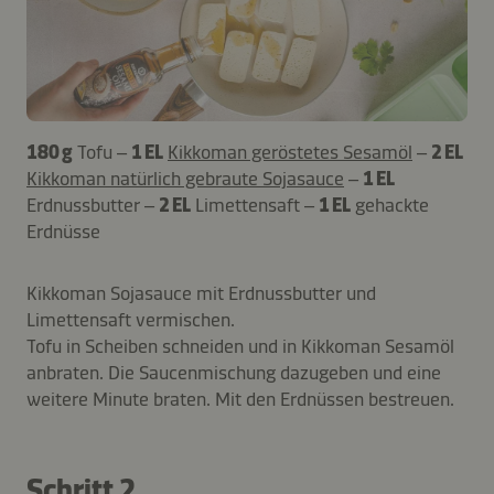
180 g
Tofu –
1 EL
Kikkoman geröstetes Sesamöl
–
2 EL
Kikkoman natürlich gebraute Sojasauce
–
1 EL
Erdnussbutter –
2 EL
Limettensaft –
1 EL
gehackte
Erdnüsse
Kikkoman Sojasauce mit Erdnussbutter und
Limettensaft vermischen.
Tofu in Scheiben schneiden und in Kikkoman Sesamöl
anbraten. Die Saucenmischung dazugeben und eine
weitere Minute braten. Mit den Erdnüssen bestreuen.
Schritt 2