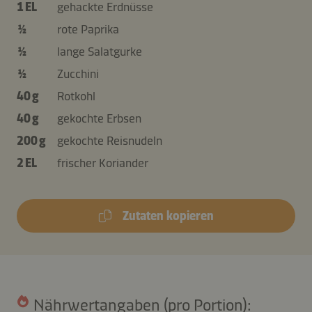
1 EL
gehackte Erdnüsse
½
rote Paprika
½
lange Salatgurke
½
Zucchini
40 g
Rotkohl
40 g
gekochte Erbsen
200 g
gekochte Reisnudeln
2 EL
frischer Koriander
Zutaten kopieren
Nährwertangaben (pro Portion):