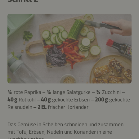
½
rote Paprika –
½
lange Salatgurke –
½
Zucchini –
40 g
Rotkohl –
40 g
gekochte Erbsen –
200 g
gekochte
Reisnudeln –
2 EL
frischer Koriander
Das Gemüse in Scheiben schneiden und zusammen
mit Tofu, Erbsen, Nudeln und Koriander in eine