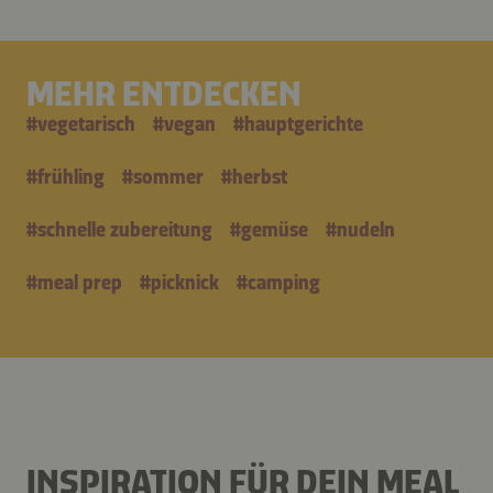
MEHR ENTDECKEN
#
vegetarisch
#
vegan
#
hauptgerichte
#
frühling
#
sommer
#
herbst
#
schnelle zubereitung
#
gemüse
#
nudeln
#
meal prep
#
picknick
#
camping
INSPIRATION FÜR DEIN MEAL