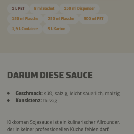
1 L PET
8 ml Sachet
150 ml Dispenser
150 ml Flasche
250 ml Flasche
500 ml PET
1,9 L Container
5 L Karton
DARUM DIESE SAUCE
Geschmack:
süß, salzig, leicht säuerlich, malzig
Konsistenz:
flüssig
Kikkoman Sojasauce ist ein kulinarischer Allrounder,
der in keiner professionellen Küche fehlen darf.