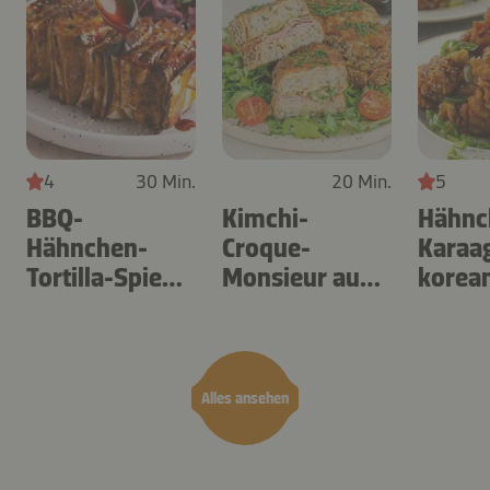
4
30 Min.
20 Min.
5
BBQ-
Kimchi-
Hähnc
Hähnchen-
Croque-
Karaa
Tortilla-Spieße
Monsieur aus
korea
aus dem
dem Airfryer
Art
Airfryer
Alles ansehen