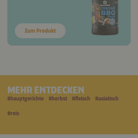
Zum Produkt
MEHR ENTDECKEN
#
hauptgerichte
#
herbst
#
fleisch
#
asiatisch
#
reis