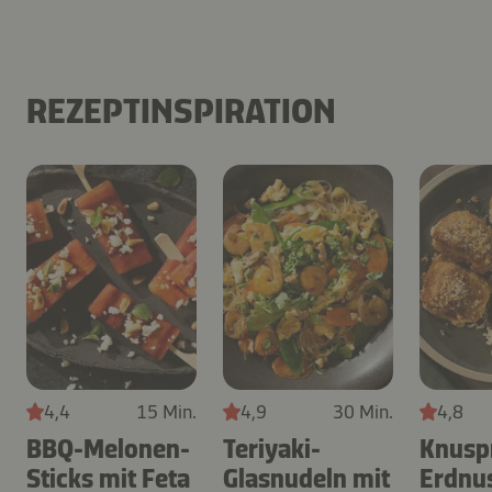
REZEPTINSPIRATION
4,4
15 Min.
4,9
30 Min.
4,8
BBQ-Melonen-
Teriyaki-
Knusp
Sticks mit Feta
Glasnudeln mit
Erdnus