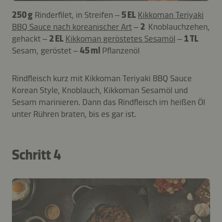
250 g
Rinderfilet, in Streifen –
5 EL
Kikkoman Teriyaki
BBQ Sauce nach koreanischer Art
–
2
Knoblauchzehen,
gehackt –
2 EL
Kikkoman geröstetes Sesamöl
–
1 TL
Sesam, geröstet –
45 ml
Pflanzenöl
Rindfleisch kurz mit Kikkoman Teriyaki BBQ Sauce
Korean Style, Knoblauch, Kikkoman Sesamöl und
Sesam marinieren. Dann das Rindfleisch im heißen Öl
unter Rühren braten, bis es gar ist.
Schritt 4