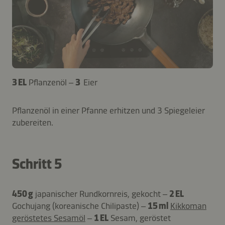
3 EL
Pflanzenöl –
3
Eier
Pflanzenöl in einer Pfanne erhitzen und 3 Spiegeleier
zubereiten.
Schritt 5
450 g
japanischer Rundkornreis, gekocht –
2 EL
Gochujang (koreanische Chilipaste) –
15 ml
Kikkoman
geröstetes Sesamöl
–
1 EL
Sesam, geröstet