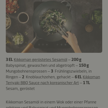
3 EL
Kikkoman geröstetes Sesamöl
–
200 g
Babyspinat, gewaschen und abgetropft –
150 g
Mungobohnensprossen –
3
Frühlingszwiebeln, in
Ringen –
2
Knoblauchzehen, gehackt –
6 EL
Kikkoman
Teriyaki BBQ Sauce nach koreanischer Art
–
1 TL
Sesam, geröstet
Kikkoman Sesamöl in einem Wok oder einer Pfanne
erhitzen und Babyspinat und Mungobohnensprossen