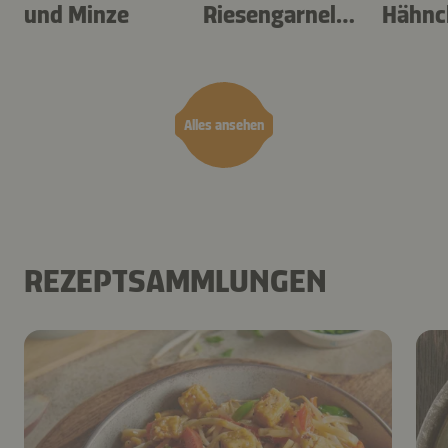
und Minze
Riesengarnele
Hähnc
n
en
Alles ansehen
REZEPTSAMMLUNGEN