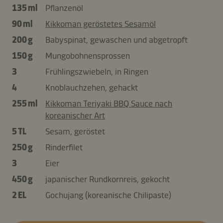
135 ml
Pflanzenöl
90 ml
Kikkoman geröstetes Sesamöl
200 g
Babyspinat, gewaschen und abgetropft
150 g
Mungobohnensprossen
3
Frühlingszwiebeln, in Ringen
4
Knoblauchzehen, gehackt
255 ml
Kikkoman Teriyaki BBQ Sauce nach
koreanischer Art
5 TL
Sesam, geröstet
250 g
Rinderfilet
3
Eier
450 g
japanischer Rundkornreis, gekocht
2 EL
Gochujang (koreanische Chilipaste)