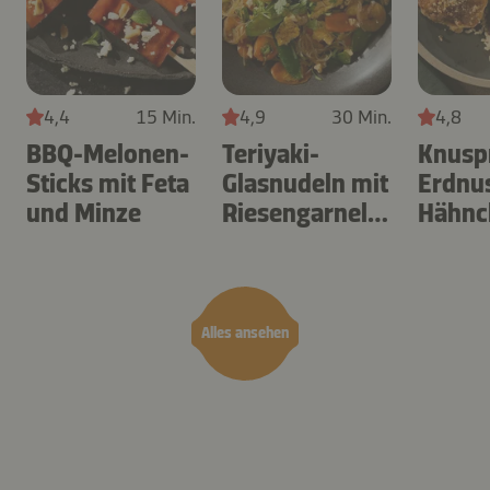
4,4
15 Min.
4,9
30 Min.
4,8
BBQ-Melonen-
Teriyaki-
Knusp
Sticks mit Feta
Glasnudeln mit
Erdnus
und Minze
Riesengarnele
Hähnc
n
en
Alles ansehen