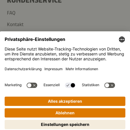
KUNDENSERVICE
FAQ
Kontakt
Newsletter
Presse
Kikkoman ist ein eingetragenes Warenzeichen der Kikkoman
Corporation, Japan.
© Kikkoman Trading Europe GmbH 2023 – 2026
Theodorstraße 180, 40472 Düsseldorf, Germany
Eingetragen beim AG Düsseldorf: HRB 35856
Privatsphäre-Einstellungen
Impressum
Datenschutzerklärung
Schritt-für-Schritt-Kochen leicht
gemacht! Zum Starten antippen.