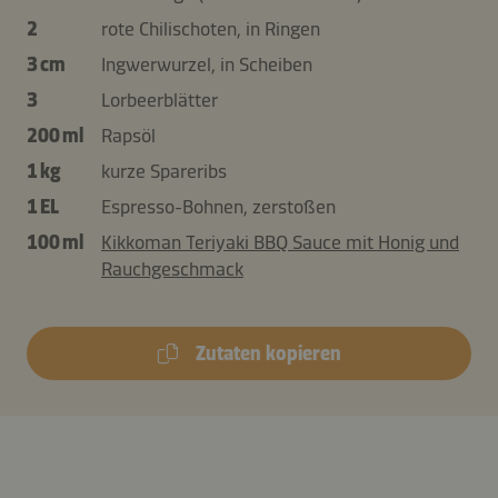
2
rote Chilischoten, in Ringen
3 cm
Ingwerwurzel, in Scheiben
3
Lorbeerblätter
200 ml
Rapsöl
1 kg
kurze Spareribs
1 EL
Espresso-Bohnen, zerstoßen
100 ml
Kikkoman Teriyaki BBQ Sauce mit Honig und
Rauchgeschmack
Zutaten kopieren