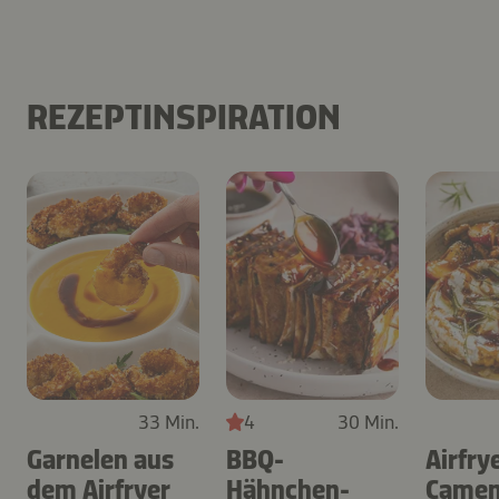
REZEPTINSPIRATION
33 Min.
4
30 Min.
Garnelen aus
BBQ-
Airfry
dem Airfryer
Hähnchen-
Camem