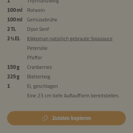
1
Thymianzweig
100 ml
Rotwein
100 ml
Gemüsebrühe
2 TL
Dijon Senf
2 ½ EL
Kikkoman natürlich gebraute Sojasauce
Petersilie
Pfeffer
150 g
Cranberries
225 g
Blätterteig
1
Ei, geschlagen
Eine 23 cm tiefe Auflaufform bereitstellen.
Zutaten kopieren