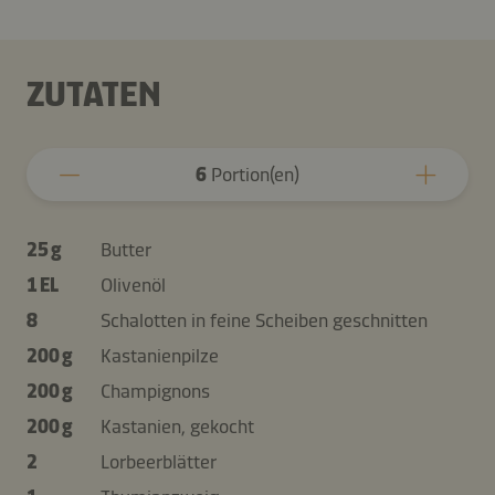
ZUTATEN
6
Portion(en)
25 g
Butter
1 EL
Olivenöl
8
Schalotten in feine Scheiben geschnitten
200 g
Kastanienpilze
200 g
Champignons
200 g
Kastanien, gekocht
2
Lorbeerblätter