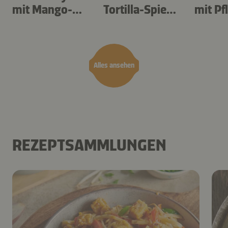
mit Mango-
Tortilla-Spieße
mit P
Teriyaki
aus dem
Airfryer
Alles ansehen
REZEPTSAMMLUNGEN