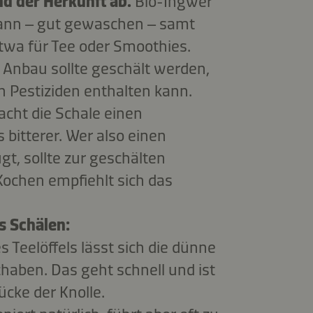
 der Herkunft ab.
Bio-Ingwer
kann – gut gewaschen – samt
twa für Tee oder Smoothies.
Anbau sollte geschält werden,
n Pestiziden enthalten kann.
cht die Schale einen
s bitterer. Wer also einen
t, sollte zur geschälten
Kochen empfiehlt sich das
rs Schälen:
s Teelöffels lässt sich die dünne
haben. Das geht schnell und ist
ücke der Knolle.