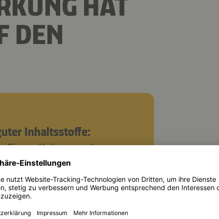
RKUNG HAT
F DEN
uter Inhaltsstoffe:
, Eisen, Kalium und
n der ayurvedischen und
nesischen Medizin wird
akterielle und
 Wirkung geschätzt. Er