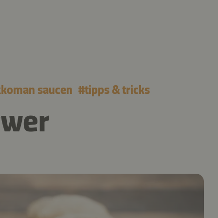
kkoman saucen
#
tipps & tricks
gwer