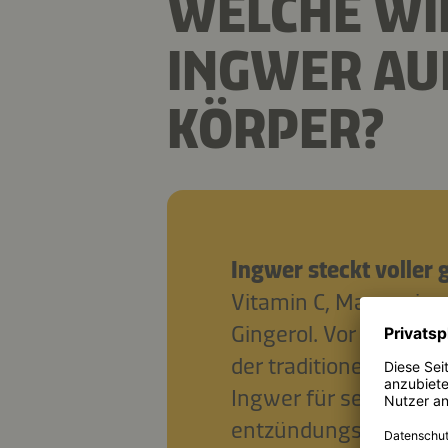
WELCHE WI
INGWER AU
KÖRPER?
Ingwer steckt voller g
Vitamin C, Magnesium
Gingerol. Vor allem i
der traditionellen chi
Ingwer für seine antib
entzündungshemmende