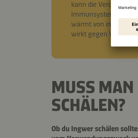
kann die Verdauung f
Immunsystem stärken 
wärmt von innen, reg
wirkt gegen Völlegefü
MUSS MAN
SCHÄLEN?
Ob du Ingwer schälen sollte