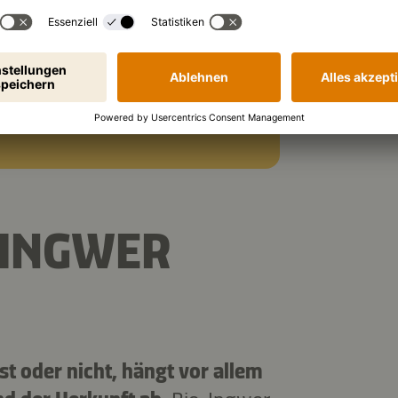
ördern, das
und Übelkeit lindern. Er
t die Durchblutung an und
hl.
 INGWER
st oder nicht, hängt vor allem