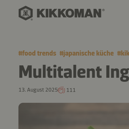
#
food trends
#
japanische küche
#
ki
Multitalent In
13. August 2025
111