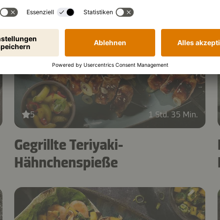
5
1 Std. 35 Min.
Gegrillte Teriyaki-
Hähnchenspieße