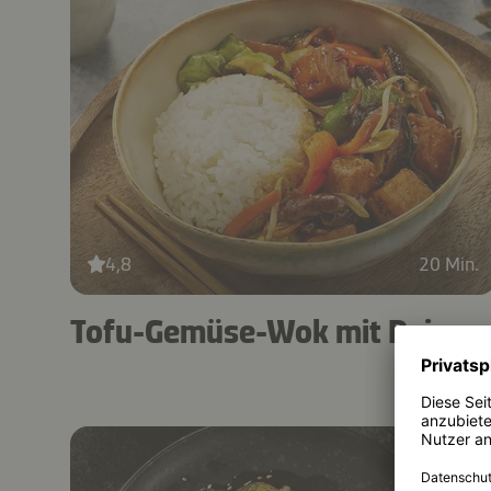
4,8
20 Min.
Tofu-Gemüse-Wok mit Reis