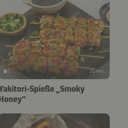
5
20 Min.
Yakitori-Spieße „Smoky
Honey“