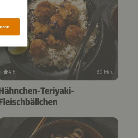
4,6
30 Min.
Hähnchen-Teriyaki-
Fleischbällchen