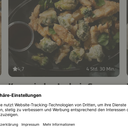
4,7
4 Std. 30 Min.
Koreanischer Lachs in Sesam-
Tempura