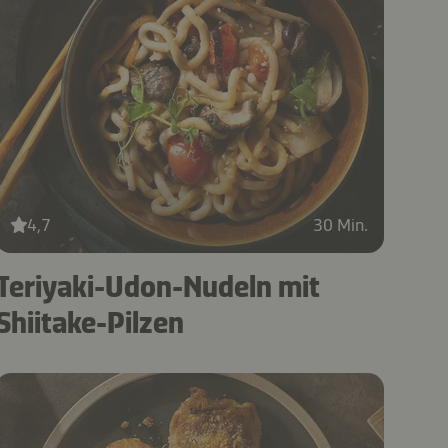
4,7
30 Min.
Teriyaki-Udon-Nudeln mit
Shiitake-Pilzen