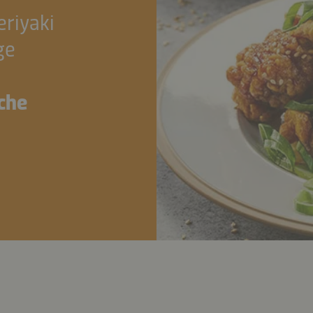
riyaki
ge
sche
N