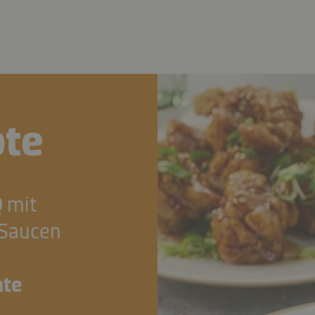
pte
Q
mit
-Saucen
hte