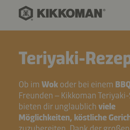
Teriyaki-Reze
Ob im
Wok
oder bei einem
BB
Freunden – Kikkoman Teriyaki
bieten dir unglaublich
viele
Möglichkeiten, köstliche Geric
zuzubereiten. Dank der großen