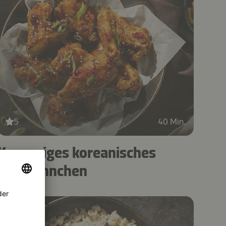
5
40 Min.
Knuspriges koreanisches
Brathähnchen