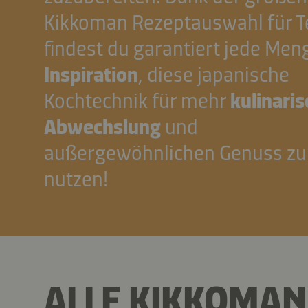
Kikkoman Rezeptauswahl für Te
findest du garantiert jede Men
Inspiration
, diese japanische
Kochtechnik für mehr
kulinari
Abwechslung
und
außergewöhnlichen Genuss zu
nutzen!
ALLE KIKKOMA