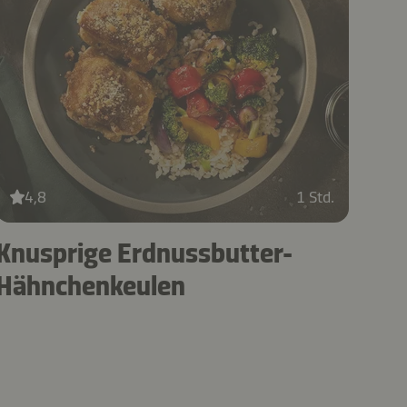
4,8
1 Std.
Knusprige Erdnussbutter-
Hähnchenkeulen