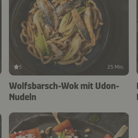
5
25 Min.
t
Wolfsbarsch-Wok mit Udon-
Nudeln